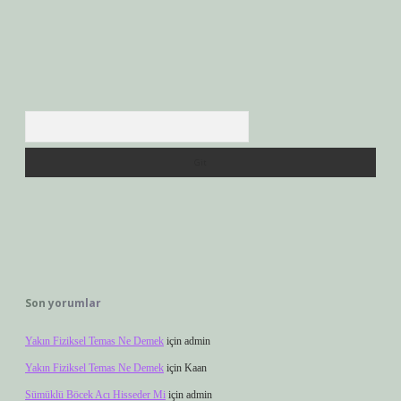
Arama
Son yorumlar
Yakın Fiziksel Temas Ne Demek
için
admin
Yakın Fiziksel Temas Ne Demek
için
Kaan
Sümüklü Böcek Acı Hisseder Mi
için
admin