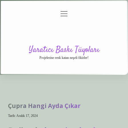
menüyü
Anasayfa
Gizlilik
Yasal
Hakkımızda
aç
Politikası
Uyarı
Yaratıcı Baskı Tüyoları
Projelerine renk katan neşeli fikirler!
Çupra Hangi Ayda Çıkar
Tarih: Aralık 17, 2024