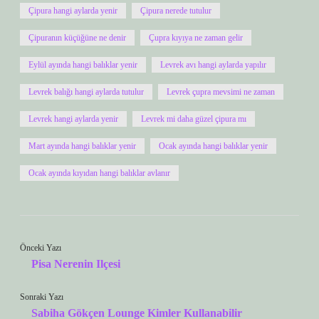
Çipura hangi aylarda yenir
Çipura nerede tutulur
Çipuranın küçüğüne ne denir
Çupra kıyıya ne zaman gelir
Eylül ayında hangi balıklar yenir
Levrek avı hangi aylarda yapılır
Levrek balığı hangi aylarda tutulur
Levrek çupra mevsimi ne zaman
Levrek hangi aylarda yenir
Levrek mi daha güzel çipura mı
Mart ayında hangi balıklar yenir
Ocak ayında hangi balıklar yenir
Ocak ayında kıyıdan hangi balıklar avlanır
Önceki Yazı
Pisa Nerenin Ilçesi
Sonraki Yazı
Sabiha Gökçen Lounge Kimler Kullanabilir