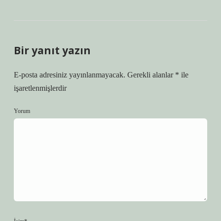
Bir yanıt yazın
E-posta adresiniz yayınlanmayacak.
Gerekli alanlar
*
ile
işaretlenmişlerdir
Yorum