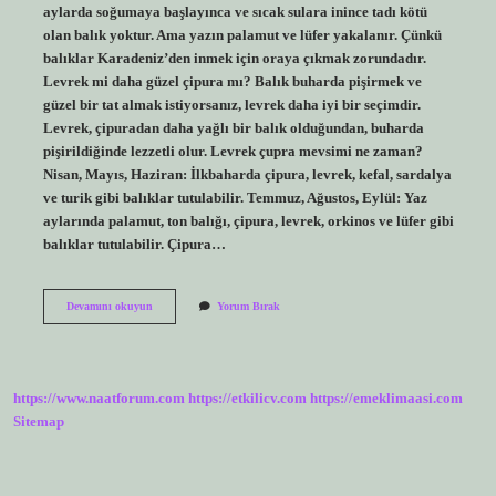
aylarda soğumaya başlayınca ve sıcak sulara inince tadı kötü
olan balık yoktur. Ama yazın palamut ve lüfer yakalanır. Çünkü
balıklar Karadeniz’den inmek için oraya çıkmak zorundadır.
Levrek mi daha güzel çipura mı? Balık buharda pişirmek ve
güzel bir tat almak istiyorsanız, levrek daha iyi bir seçimdir.
Levrek, çipuradan daha yağlı bir balık olduğundan, buharda
pişirildiğinde lezzetli olur. Levrek çupra mevsimi ne zaman?
Nisan, Mayıs, Haziran: İlkbaharda çipura, levrek, kefal, sardalya
ve turik gibi balıklar tutulabilir. Temmuz, Ağustos, Eylül: Yaz
aylarında palamut, ton balığı, çipura, levrek, orkinos ve lüfer gibi
balıklar tutulabilir. Çipura…
Çupra
Devamını okuyun
Yorum Bırak
Hangi
Ayda
Çıkar
https://www.naatforum.com
https://etkilicv.com
https://emeklimaasi.com
Sitemap