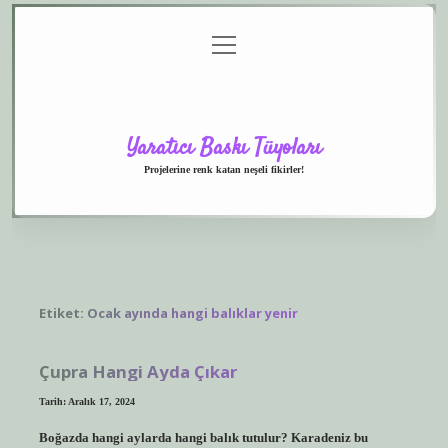
menüyü
Anasayfa
Gizlilik
Yasal
Hakkımızda
aç
Politikası
Uyarı
Yaratıcı Baskı Tüyoları
Projelerine renk katan neşeli fikirler!
Etiket:
Ocak ayında hangi balıklar yenir
Çupra Hangi Ayda Çıkar
Tarih: Aralık 17, 2024
Boğazda hangi aylarda hangi balık tutulur? Karadeniz bu