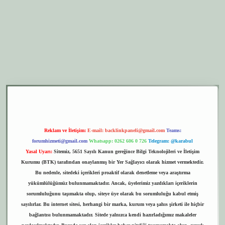
er.xyz
elexbet giriş
Reklam ve İletişim:
E-mail:
backlinkpaneli@gmail.com
Teams:
forumhizmeti@gmail.com
Whatsapp: 0262 606 0 726
Telegram: @karabul
Yasal Uyarı:
Sitemiz, 5651 Sayılı Kanun gereğince Bilgi Teknolojileri ve İletişim
Kurumu (BTK) tarafından onaylanmış bir Yer Sağlayıcı olarak hizmet vermektedir.
Bu nedenle, sitedeki içerikleri proaktif olarak denetleme veya araştırma
yükümlülüğümüz bulunmamaktadır. Ancak, üyelerimiz yazdıkları içeriklerin
sorumluluğunu taşımakta olup, siteye üye olarak bu sorumluluğu kabul etmiş
sayılırlar. Bu internet sitesi, herhangi bir marka, kurum veya şahıs şirketi ile hiçbir
bağlantısı bulunmamaktadır. Sitede yalnızca kendi hazırladığımız makaleler