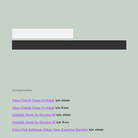
Arama
Son yorumlar
Yakın Fiziksel Temas Ne Demek
için
admin
Yakın Fiziksel Temas Ne Demek
için
Kaan
Sümüklü Böcek Acı Hisseder Mi
için
admin
Sümüklü Böcek Acı Hisseder Mi
için
Koca
Polise Silah Kullanma Yetkisi Veren Kanunlar Hangileri
için
admin