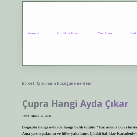
Anasayfa
Gizlilik Politikası
Yasal Uyarı
Hakk
Etiket:
Çipuranın küçüğüne ne denir
Çupra Hangi Ayda Çıkar
Tarih: Aralık 17, 2024
Boğazda hangi aylarda hangi balık tutulur? Karadeniz bu aylarda 
Ama yazın palamut ve lüfer yakalanır. Çünkü balıklar Karadeniz’