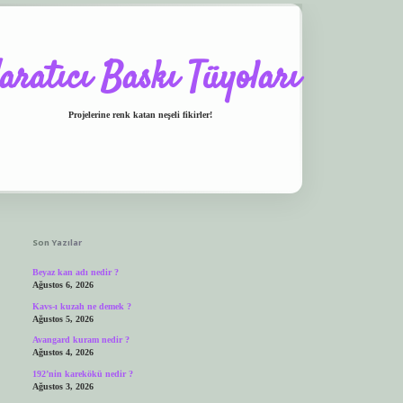
aratıcı Baskı Tüyoları
Projelerine renk katan neşeli fikirler!
Sidebar
lbet.casino
ilbet giriş yapamıyorum
ilbet yeni giriş
betexper.xyz
elexbet giriş
Son Yazılar
Beyaz kan adı nedir ?
Ağustos 6, 2026
Kavs-ı kuzah ne demek ?
Ağustos 5, 2026
Avangard kuram nedir ?
Ağustos 4, 2026
192’nin karekökü nedir ?
Ağustos 3, 2026