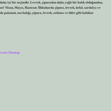
 daha iyi bir seçimdir. Levrek, çipuradan daha yağlı bir balık olduğundan,
an? Nisan, Mayıs, Haziran: İlkbaharda çipura, levrek, kefal, sardalya ve
da palamut, ton balığı, çipura, levrek, orkinos ve lüfer gibi balıklar
i.com
Sitemap