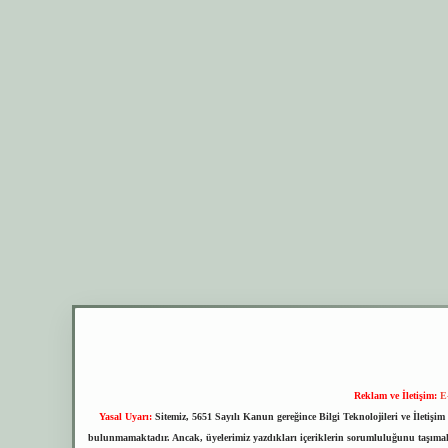
Reklam ve İletişim:
E
Yasal Uyarı:
Sitemiz, 5651 Sayılı Kanun gereğince Bilgi Teknolojileri ve İletiş
bulunmamaktadır. Ancak, üyelerimiz yazdıkları içeriklerin sorumluluğunu taşımakta