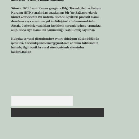
Sitemiz, 5651 Sayılı Kanun gereğince Bilgi Teknolojileri ve İletişim
Kurumu (BTK) tarafından onaylanmış bir Yer Sağlayıcı olarak
hizmet vermektedir. Bu nedenle, sitedeki içerikleri proaktif olarak
denetleme veya araştırma yükümlülüğümüz bulunmamaktadır.
Ancak, üyelerimiz yazdıkları içeriklerin sorumluluğunu taşımakta
olup, siteye üye olarak bu sorumluluğu kabul etmiş sayılırlar.
Hukuka ve yasal düzenlemelere aykırı olduğunu düşündüğünüz
içerikleri,
backlinkpanelicomtr@gmail.com
adresine bildirmeniz
halinde, ilgili içerikler yasal süre içerisinde sitemizden
kaldırılacaktır.
Arama