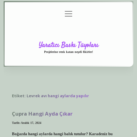
menüyü
Anasayfa
Gizlilik
Yasal
Hakkımızda
aç
Politikası
Uyarı
Yaratıcı Baskı Tüyoları
Projelerine renk katan neşeli fikirler!
Etiket:
Levrek avı hangi aylarda yapılır
Çupra Hangi Ayda Çıkar
Tarih: Aralık 17, 2024
Boğazda hangi aylarda hangi balık tutulur? Karadeniz bu