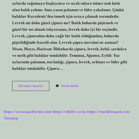
aylarda soğumaya başlayınca ve sıcak sulara inince tadı kötü
olan balık yoktur. Ama yazın palamut ve lüfer yakalanır. Çünkü
balıklar Karadeniz’den inmek için oraya çıkmak zorundadır.
Levrek mi daha güzel çipura mı? Balık buharda pişirmek ve
güzel bir tat almak istiyorsanız, levrek daha iyi bir seçimdir.
Levrek, çipuradan daha yağlı bir balık olduğundan, buharda
pişirildiğinde lezzetli olur. Levrek çupra mevsimi ne zaman?
Nisan, Mayıs, Haziran: İlkbaharda çipura, levrek, kefal, sardalya
ve turik gibi balıklar tutulabilir. Temmuz, Ağustos, Eylül: Yaz
aylarında palamut, ton balığı, çipura, levrek, orkinos ve lüfer gibi
balıklar tutulabilir. Çipura…
Çupra
Devamını okuyun
Yorum Bırak
Hangi
Ayda
Çıkar
https://www.naatforum.com
https://etkilicv.com
https://emeklimaasi.com
Sitemap