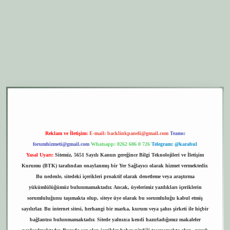
r.xyz
elexbet giriş
Reklam ve İletişim:
E-mail:
backlinkpaneli@gmail.com
Teams:
forumhizmeti@gmail.com
Whatsapp: 0262 606 0 726
Telegram: @karabul
Yasal Uyarı:
Sitemiz, 5651 Sayılı Kanun gereğince Bilgi Teknolojileri ve İletişim
Kurumu (BTK) tarafından onaylanmış bir Yer Sağlayıcı olarak hizmet vermektedir.
Bu nedenle, sitedeki içerikleri proaktif olarak denetleme veya araştırma
yükümlülüğümüz bulunmamaktadır. Ancak, üyelerimiz yazdıkları içeriklerin
sorumluluğunu taşımakta olup, siteye üye olarak bu sorumluluğu kabul etmiş
sayılırlar. Bu internet sitesi, herhangi bir marka, kurum veya şahıs şirketi ile hiçbir
bağlantısı bulunmamaktadır. Sitede yalnızca kendi hazırladığımız makaleler