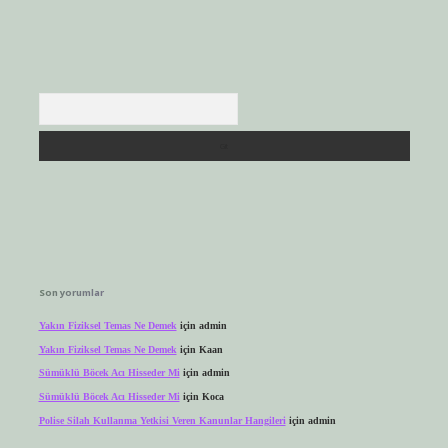
Arama
Son yorumlar
Yakın Fiziksel Temas Ne Demek
için
admin
Yakın Fiziksel Temas Ne Demek
için
Kaan
Sümüklü Böcek Acı Hisseder Mi
için
admin
Sümüklü Böcek Acı Hisseder Mi
için
Koca
Polise Silah Kullanma Yetkisi Veren Kanunlar Hangileri
için
admin