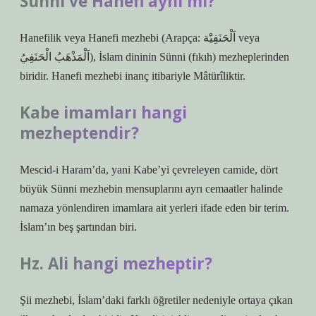
Sünni ve Hanefi aynı mı?
Hanefilik veya Hanefi mezhebi (Arapça: اَلْحَنَفِيَْة veya
اَلْمَذْهَبُ الْحَنَفِيُ), İslam dininin Sünni (fıkıh) mezheplerinden
biridir. Hanefi mezhebi inanç itibariyle Mâtürîliktir.
Kabe imamları hangi
mezheptendir?
Mescid-i Haram’da, yani Kabe’yi çevreleyen camide, dört
büyük Sünni mezhebin mensuplarını ayrı cemaatler halinde
namaza yönlendiren imamlara ait yerleri ifade eden bir terim.
İslam’ın beş şartından biri.
Hz. Ali hangi mezheptir?
Şii mezhebi, İslam’daki farklı öğretiler nedeniyle ortaya çıkan