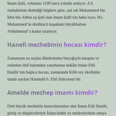
İmam Şafii, vefatının 1199’uncu yılında anılıyor. AA
muhabirinin derlediği bilgilere göre, asıl adı Muhammed bin
İdris bin Abbas eş-Şafi olan İmam Şafii’nin baba soyu, Hz.
Muhammed’in dördüncü kuşaktaki büyükbabası
Abdulmenaf’a kadar uzanıyor.
Hanefi mezhebinin hocası kimdir?
Zamanının en seçkin âlimlerinden birçoğuyla tanışma ve
onlardan ilmî bakımdan yararlanma imkânı bulan Ebû
Hanîfe’nin başlıca hocası, zamanında Kûfe rey ekolünün
üstadı sayılan Hammâd b. Ebû Süleyman’dır.
Amelde mezhep imamı kimdir?
Dört büyük mezhebin kurucularından olan İmam Ebû Hanife,
görüş ve düşünceleriyle İslam kültür ve medeniyetinin ortaya