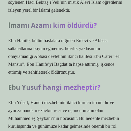
söylenen Hacı Bektaş-ı Veli’nin mistik Alevi İslam öğretilerini
izleyen yerel bir İslami gelenektir.
İmamı Azamı kim öldürdü?
Ebu Hanife, bütün baskılara rağmen Emevi ve Abbasi
saltanatlarına boyun eğmemiş, liderlik yaklaşımını
onaylamadığı Abbasi devletinin ikinci halifesi Ebu Cafer “el-
Mansur”, Ebu Hanife’yi Bağdat’ta hapse attırmış, işkence
ettirmiş ve zehirleterek öldürtmüştür.
Ebu Yusuf hangi mezheptir?
Ebu Yûsuf, Hanefi mezhebinin ikinci kurucu imamıdır ve
aynı zamanda mezhebin reisi ve üçüncü imamı olan
Muhammed eş-Şeybani’nin hocasıdır. Bu nedenle mezhebin
kuruluşunda ve günümüze kadar gelmesinde önemli bir rol