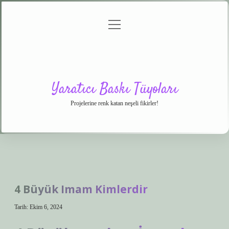
menüyü
Anasayfa
Gizlilik
Yasal
Hakkımızda
aç
Politikası
Uyarı
Yaratıcı Baskı Tüyoları
Projelerine renk katan neşeli fikirler!
4 Büyük Imam Kimlerdir
Tarih: Ekim 6, 2024