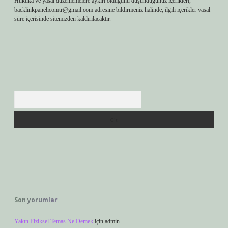
Hukuka ve yasal düzenlemelere aykırı olduğunu düşündüğünüz içerikleri,
backlinkpanelicomtr@gmail.com
adresine bildirmeniz halinde, ilgili içerikler yasal
süre içerisinde sitemizden kaldırılacaktır.
Arama
Son yorumlar
Yakın Fiziksel Temas Ne Demek
için
admin