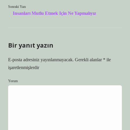
Sonraki Yazı
Insanları Mutlu Etmek Için Ne Yapmalıyız
Bir yanıt yazın
E-posta adresiniz yayınlanmayacak.
Gerekli alanlar
*
ile
işaretlenmişlerdir
Yorum