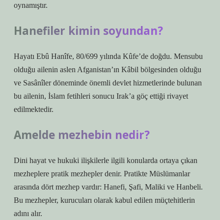
oynamıştır.
Hanefiler kimin soyundan?
Hayatı Ebû Hanîfe, 80/699 yılında Kûfe’de doğdu. Mensubu
olduğu ailenin aslen Afganistan’ın Kâbil bölgesinden olduğu
ve Sasânîler döneminde önemli devlet hizmetlerinde bulunan
bu ailenin, İslam fetihleri ​​sonucu Irak’a göç ettiği rivayet
edilmektedir.
Amelde mezhebin nedir?
Dini hayat ve hukuki ilişkilerle ilgili konularda ortaya çıkan
mezheplere pratik mezhepler denir. Pratikte Müslümanlar
arasında dört mezhep vardır: Hanefi, Şafi, Maliki ve Hanbeli.
Bu mezhepler, kurucuları olarak kabul edilen müçtehitlerin
adını alır.