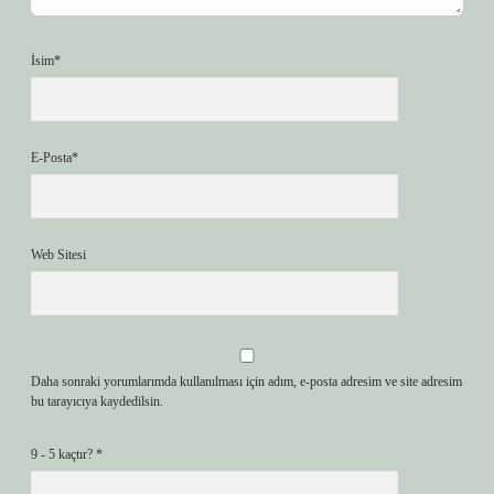
İsim*
E-Posta*
Web Sitesi
Daha sonraki yorumlarımda kullanılması için adım, e-posta adresim ve site adresim
bu tarayıcıya kaydedilsin.
9 - 5 kaçtır?
*