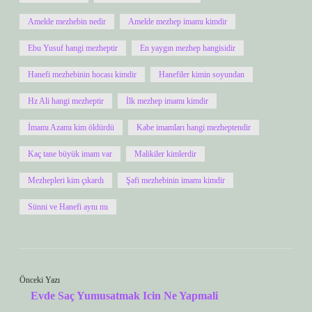
Amelde mezhebin nedir
Amelde mezhep imamı kimdir
Ebu Yusuf hangi mezheptir
En yaygın mezhep hangisidir
Hanefi mezhebinin hocası kimdir
Hanefiler kimin soyundan
Hz Ali hangi mezheptir
İlk mezhep imamı kimdir
İmamı Azamı kim öldürdü
Kabe imamları hangi mezheptendir
Kaç tane büyük imam var
Malikiler kimlerdir
Mezhepleri kim çıkardı
Şafi mezhebinin imamı kimdir
Sünni ve Hanefi aynı mı
Önceki Yazı
Evde Saç Yumusatmak Icin Ne Yapmali