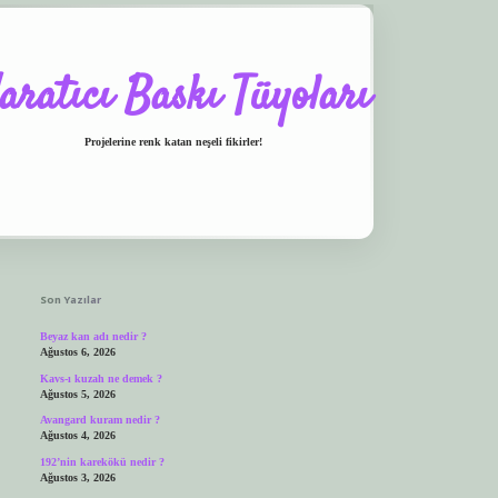
aratıcı Baskı Tüyoları
Projelerine renk katan neşeli fikirler!
Sidebar
etci.co/
vdcasino
ilbet.casino
ilbet giriş yapamıyorum
ilbet yeni giriş
betexper.xyz
Son Yazılar
Beyaz kan adı nedir ?
Ağustos 6, 2026
Kavs-ı kuzah ne demek ?
Ağustos 5, 2026
Avangard kuram nedir ?
Ağustos 4, 2026
192’nin karekökü nedir ?
Ağustos 3, 2026