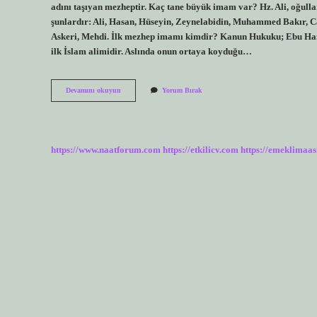
adını taşıyan mezheptir. Kaç tane büyük imam var? Hz. Ali, oğulla
şunlardır: Ali, Hasan, Hüseyin, Zeynelabidin, Muhammed Bakır, C
Askeri, Mehdi. İlk mezhep imamı kimdir? Kanun Hukuku; Ebu Hanife
ilk İslam alimidir. Aslında onun ortaya koyduğu…
4
Devamını okuyun
Yorum Bırak
Büyük
Imam
Kimlerdir
https://www.naatforum.com
https://etkilicv.com
https://emeklimaas