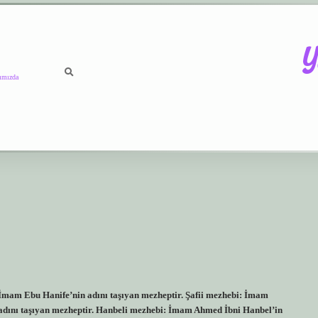
Y
ımızda
https://b
mam Ebu Hanife’nin adını taşıyan mezheptir. Şafii mezhebi: İmam
 adını taşıyan mezheptir. Hanbeli mezhebi: İmam Ahmed İbni Hanbel’in