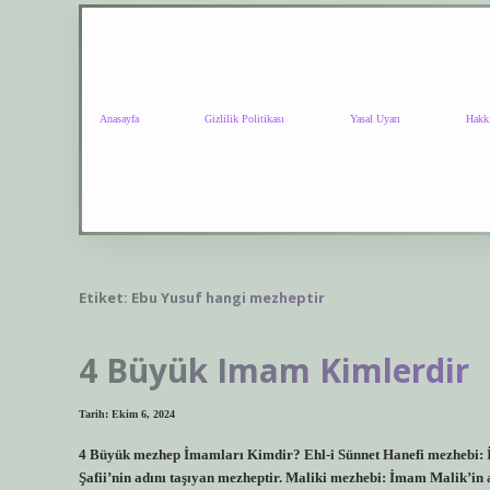
Anasayfa
Gizlilik Politikası
Yasal Uyarı
Hakk
Etiket:
Ebu Yusuf hangi mezheptir
4 Büyük Imam Kimlerdir
Tarih: Ekim 6, 2024
4 Büyük mezhep İmamları Kimdir? Ehl-i Sünnet Hanefi mezhebi: İ
Şafii’nin adını taşıyan mezheptir. Maliki mezhebi: İmam Malik’in