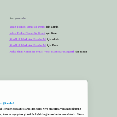
Son yorumlar
Yakın Fiziksel Temas Ne Demek
için
admin
Yakın Fiziksel Temas Ne Demek
için
Kaan
Sümüklü Böcek Acı Hisseder Mi
için
admin
Sümüklü Böcek Acı Hisseder Mi
için
Koca
Polise Silah Kullanma Yetkisi Veren Kanunlar Hangileri
için
admin
m: @karabul
eki içerikleri proaktif olarak denetleme veya araştırma yükümlülüğümüz
a, kurum veya şahıs şirketi ile hiçbir bağlantısı bulunmamaktadır. Sitede