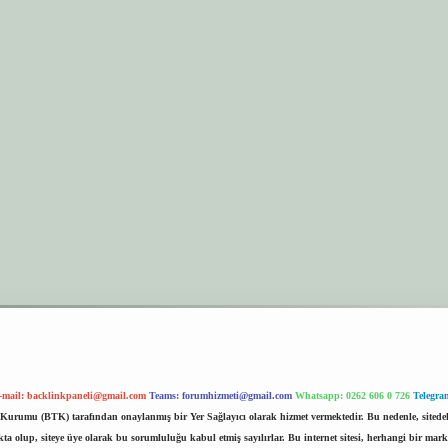
-mail:
backlinkpaneli@gmail.com
Teams:
forumhizmeti@gmail.com
Whatsapp: 0262 606 0 726
Telegra
im Kurumu (BTK) tarafından onaylanmış bir Yer Sağlayıcı olarak hizmet vermektedir. Bu nedenle, sited
 olup, siteye üye olarak bu sorumluluğu kabul etmiş sayılırlar. Bu internet sitesi, herhangi bir mark