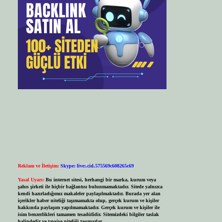
Reklam ve İletişim:
Skype: live:.cid.575569c608265c69
Yasal Uyarı:
Bu internet sitesi, herhangi bir marka, kurum veya
şahıs şirketi ile hiçbir bağlantısı bulunmamaktadır. Sitede yalnızca
kendi hazırladığımız makaleler paylaşılmaktadır. Burada yer alan
içerikler haber niteliği taşımamakta olup, gerçek kurum ve kişiler
hakkında paylaşım yapılmamaktadır. Gerçek kurum ve kişiler ile
isim benzerlikleri tamamen tesadüfidir. Sitemizdeki bilgiler taslak
halindedir ve tavsiye niteliği taşımazlar.