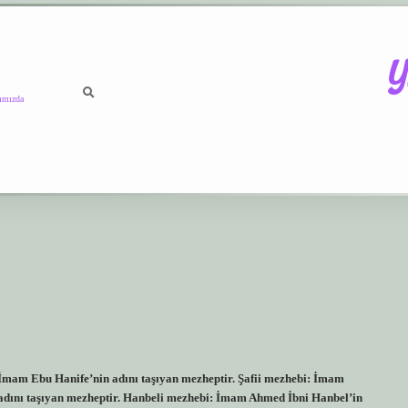
Y
ımızda
https://betci.co/
vdcasino
ilb
mam Ebu Hanife’nin adını taşıyan mezheptir. Şafii mezhebi: İmam
 adını taşıyan mezheptir. Hanbeli mezhebi: İmam Ahmed İbni Hanbel’in