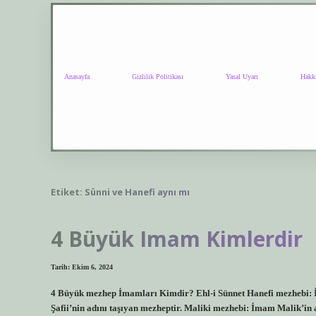
Anasayfa
Gizlilik Politikası
Yasal Uyarı
Hakk
Etiket:
Sünni ve Hanefi aynı mı
4 Büyük Imam Kimlerdir
Tarih: Ekim 6, 2024
4 Büyük mezhep İmamları Kimdir? Ehl-i Sünnet Hanefi mezhebi: İ
Şafii’nin adını taşıyan mezheptir. Maliki mezhebi: İmam Malik’in