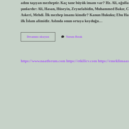
adını taşıyan mezheptir. Kaç tane büyük imam var? Hz. Ali, oğulla
şunlardır: Ali, Hasan, Hüseyin, Zeynelabidin, Muhammed Bakır, C
Askeri, Mehdi. İlk mezhep imamı kimdir? Kanun Hukuku; Ebu Hanife
ilk İslam alimidir. Aslında onun ortaya koyduğu…
4
Devamını okuyun
Yorum Bırak
Büyük
Imam
Kimlerdir
https://www.naatforum.com
https://etkilicv.com
https://emeklimaas