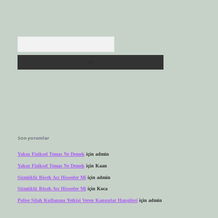
Arama
Son yorumlar
Yakın Fiziksel Temas Ne Demek
için
admin
Yakın Fiziksel Temas Ne Demek
için
Kaan
Sümüklü Böcek Acı Hisseder Mi
için
admin
Sümüklü Böcek Acı Hisseder Mi
için
Koca
Polise Silah Kullanma Yetkisi Veren Kanunlar Hangileri
için
admin