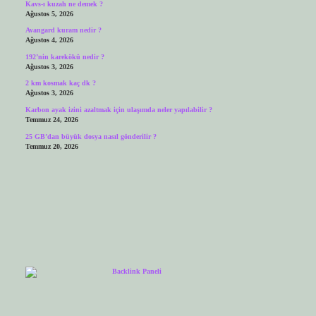
Kavs-ı kuzah ne demek ?
Ağustos 5, 2026
Avangard kuram nedir ?
Ağustos 4, 2026
192’nin karekökü nedir ?
Ağustos 3, 2026
2 km kosmak kaç dk ?
Ağustos 3, 2026
Karbon ayak izini azaltmak için ulaşımda neler yapılabilir ?
Temmuz 24, 2026
25 GB’dan büyük dosya nasıl gönderilir ?
Temmuz 20, 2026