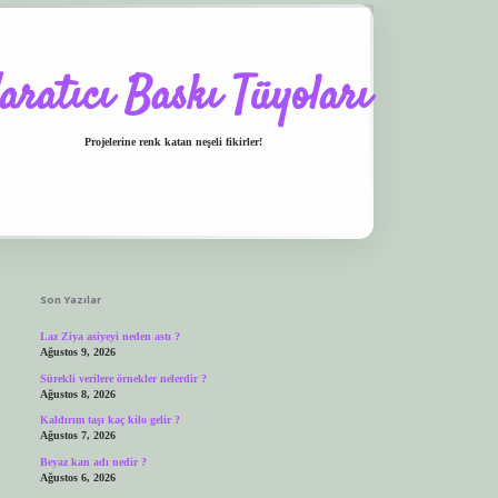
aratıcı Baskı Tüyoları
Projelerine renk katan neşeli fikirler!
Sidebar
et.casino
ilbet giriş yapamıyorum
ilbet yeni giriş
betexper.xyz
elexbet giriş
Son Yazılar
Laz Ziya asiyeyi neden astı ?
Ağustos 9, 2026
Sürekli verilere örnekler nelerdir ?
Ağustos 8, 2026
Kaldırım taşı kaç kilo gelir ?
Ağustos 7, 2026
Beyaz kan adı nedir ?
Ağustos 6, 2026