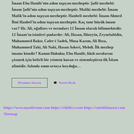
İmam Ebu Hanife’nin adını taşıyan mezheptir. Şafii mezhebi:
İmam Şafii’nin adını taşıyan mezheptir. Maliki mezhebi: İmam
Malik’in adını taşıyan mezheptir. Hanbeli mezhebi: İmam Ahmed
İbni Hanbel’in adını taşıyan mezheptir. Kaç tane büyük imam
var? Hz. Ali, oğulları ve torunları 12 İmam olarak bilinmektedir.
12 İmam’ın isimleri şunlardır: Ali, Hasan, Hüseyin, Zeynelabidin,
Muhammed Bakır, Cafer-i Sadek, Musa Kazım, Ali Rıza,
Muhammed Taki, Ali Naki, Hasan Askeri, Mehdi. İlk mezhep
imamı kimdir? Kanun Hukuku; Ebu Hanife, fıkıh sorularını
çözmek için belirli bir yöntem kuran ve sistemleştiren ilk İslam
alimidir. Aslında onun ortaya koyduğu…
4
Devamını okuyun
Yorum Bırak
Büyük
Imam
Kimlerdir
https://www.naatforum.com
https://etkilicv.com
https://emeklimaasi.com
Sitemap