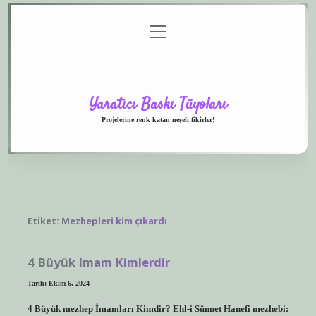
menüyü
Anasayfa
Gizlilik
Yasal
Hakkımızda
aç
Politikası
Uyarı
Yaratıcı Baskı Tüyoları
Projelerine renk katan neşeli fikirler!
Etiket:
Mezhepleri kim çıkardı
4 Büyük Imam Kimlerdir
Tarih: Ekim 6, 2024
4 Büyük mezhep İmamları Kimdir? Ehl-i Sünnet Hanefi mezhebi: