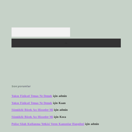
Arama
Son yorumlar
Yakın Fiziksel Temas Ne Demek
için
admin
Yakın Fiziksel Temas Ne Demek
için
Kaan
Sümüklü Böcek Acı Hisseder Mi
için
admin
Sümüklü Böcek Acı Hisseder Mi
için
Koca
Polise Silah Kullanma Yetkisi Veren Kanunlar Hangileri
için
admin