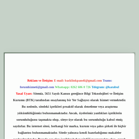
r.xyz
elexbet giriş
Reklam ve İletişim:
E-mail:
backlinkpaneli@gmail.com
Teams:
forumhizmeti@gmail.com
Whatsapp: 0262 606 0 726
Telegram: @karabul
Yasal Uyarı:
Sitemiz, 5651 Sayılı Kanun gereğince Bilgi Teknolojileri ve İletişim
Kurumu (BTK) tarafından onaylanmış bir Yer Sağlayıcı olarak hizmet vermektedir.
Bu nedenle, sitedeki içerikleri proaktif olarak denetleme veya araştırma
yükümlülüğümüz bulunmamaktadır. Ancak, üyelerimiz yazdıkları içeriklerin
sorumluluğunu taşımakta olup, siteye üye olarak bu sorumluluğu kabul etmiş
sayılırlar. Bu internet sitesi, herhangi bir marka, kurum veya şahıs şirketi ile hiçbir
bağlantısı bulunmamaktadır. Sitede yalnızca kendi hazırladığımız makaleler