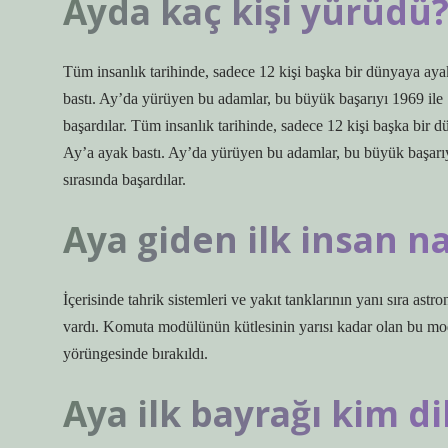
Ayda kaç kişi yürüdü
Tüm insanlık tarihinde, sadece 12 kişi başka bir dünyaya ay
bastı. Ay’da yürüyen bu adamlar, bu büyük başarıyı 1969 ile
başardılar. Tüm insanlık tarihinde, sadece 12 kişi başka bir
Ay’a ayak bastı. Ay’da yürüyen bu adamlar, bu büyük başarıy
sırasında başardılar.
Aya giden ilk insan n
İçerisinde tahrik sistemleri ve yakıt tanklarının yanı sıra ast
vardı. Komuta modülünün kütlesinin yarısı kadar olan bu m
yörüngesinde bırakıldı.
Aya ilk bayrağı kim di