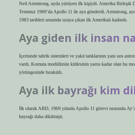
Neil Armstrong, ayda yürüyen ilk kişiydi. Amerika Birleşik 
Temmuz 1969’da Apollo 11 ile aya gönderdi. Armstrong, ayda 
1983 tarihleri ​​arasında uzaya çıkan ilk Amerikalı kadındı.
Aya giden ilk insan n
İçerisinde tahrik sistemleri ve yakıt tanklarının yanı sıra ast
vardı. Komuta modülünün kütlesinin yarısı kadar olan bu m
yörüngesinde bırakıldı.
Aya ilk bayrağı kim di
İlk olarak ABD, 1969 yılında Apollo 11 görevi sırasında Ay’
bayrağı daha dikilmişti.