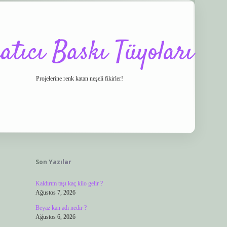
atıcı Baskı Tüyoları
Projelerine renk katan neşeli fikirler!
Sidebar
/
vdcasino
ilbet.casino
ilbet giriş yapamıyorum
ilbet yeni giriş
betexper.xy
Son Yazılar
Kaldırım taşı kaç kilo gelir ?
Ağustos 7, 2026
Beyaz kan adı nedir ?
Ağustos 6, 2026