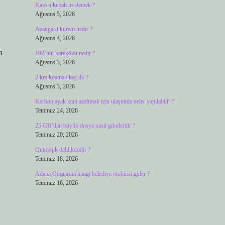
Kavs-ı kuzah ne demek ?
Ağustos 5, 2026
Avangard kuram nedir ?
Ağustos 4, 2026
n
192’nin karekökü nedir ?
Ağustos 3, 2026
2 km kosmak kaç dk ?
Ağustos 3, 2026
Karbon ayak izini azaltmak için ulaşımda neler yapılabilir ?
Temmuz 24, 2026
25 GB’dan büyük dosya nasıl gönderilir ?
Temmuz 20, 2026
Ontolojik delil kimdir ?
Temmuz 18, 2026
Adana Otogarına hangi belediye otobüsü gider ?
Temmuz 16, 2026