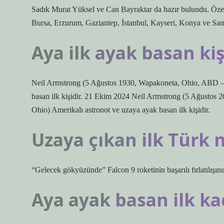
Sadık Murat Yüksel ve Can Bayraktar da hazır bulundu. Özel
Bursa, Erzurum, Gaziantep, İstanbul, Kayseri, Konya ve Sams
Aya ilk ayak basan ki
Neil Armstrong (5 Ağustos 1930, Wapakoneta, Ohio, ABD – 2
basan ilk kişidir. 21 Ekim 2024 Neil Armstrong (5 Ağustos 
Ohio) Amerikalı astronot ve uzaya ayak basan ilk kişidir.
Uzaya çıkan ilk Türk 
“Gelecek gökyüzünde” Falcon 9 roketinin başarılı fırlatılışı
Aya ayak basan ilk ka