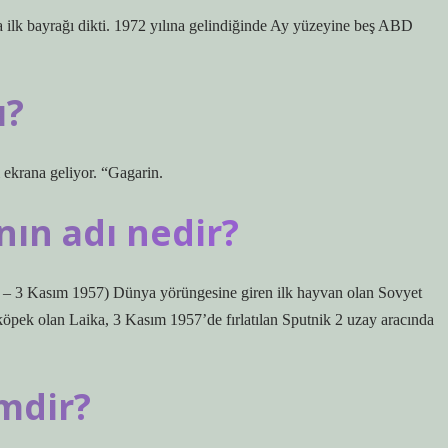
a ilk bayrağı dikti. 1972 yılına gelindiğinde Ay yüzeyine beş ABD
ı?
 ekrana geliyor. “Gagarin.
nın adı nedir?
ı – 3 Kasım 1957) Dünya yörüngesine giren ilk hayvan olan Sovyet
öpek olan Laika, 3 Kasım 1957’de fırlatılan Sputnik 2 uzay aracında
mdir?