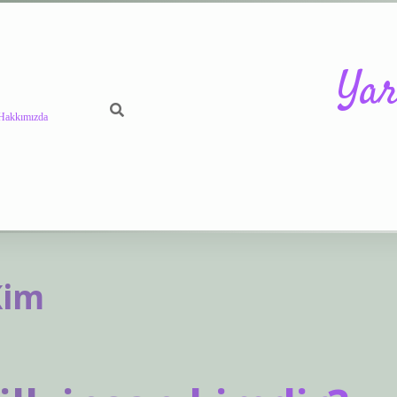
Yar
Hakkımızda
https://betci.co
Kim