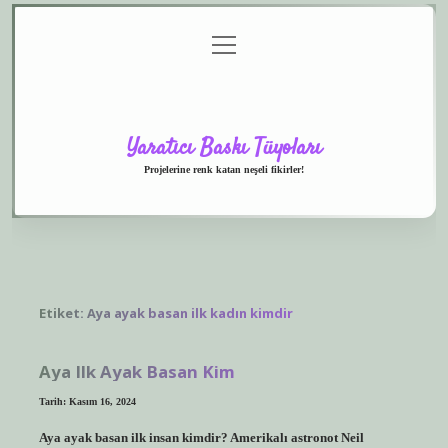
menüyü
Anasayfa
Gizlilik
Yasal
Hakkımızda
aç
Politikası
Uyarı
Yaratıcı Baskı Tüyoları
Projelerine renk katan neşeli fikirler!
Etiket:
Aya ayak basan ilk kadın kimdir
Aya Ilk Ayak Basan Kim
Tarih: Kasım 16, 2024
Aya ayak basan ilk insan kimdir? Amerikalı astronot Neil