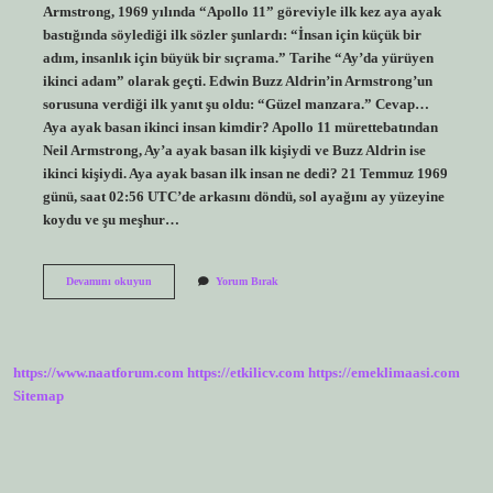
Armstrong, 1969 yılında “Apollo 11” göreviyle ilk kez aya ayak
bastığında söylediği ilk sözler şunlardı: “İnsan için küçük bir
adım, insanlık için büyük bir sıçrama.” Tarihe “Ay’da yürüyen
ikinci adam” olarak geçti. Edwin Buzz Aldrin’in Armstrong’un
sorusuna verdiği ilk yanıt şu oldu: “Güzel manzara.” Cevap…
Aya ayak basan ikinci insan kimdir? Apollo 11 mürettebatından
Neil Armstrong, Ay’a ayak basan ilk kişiydi ve Buzz Aldrin ise
ikinci kişiydi. Aya ayak basan ilk insan ne dedi? 21 Temmuz 1969
günü, saat 02:56 UTC’de arkasını döndü, sol ayağını ay yüzeyine
koydu ve şu meşhur…
Aya
Devamını okuyun
Yorum Bırak
Ilk
Ayak
Basan
Kim
https://www.naatforum.com
https://etkilicv.com
https://emeklimaasi.com
Sitemap