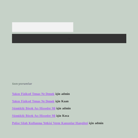
Arama
Son yorumlar
Yakın Fiziksel Temas Ne Demek
için
admin
Yakın Fiziksel Temas Ne Demek
için
Kaan
Sümüklü Böcek Acı Hisseder Mi
için
admin
Sümüklü Böcek Acı Hisseder Mi
için
Koca
Polise Silah Kullanma Yetkisi Veren Kanunlar Hangileri
için
admin