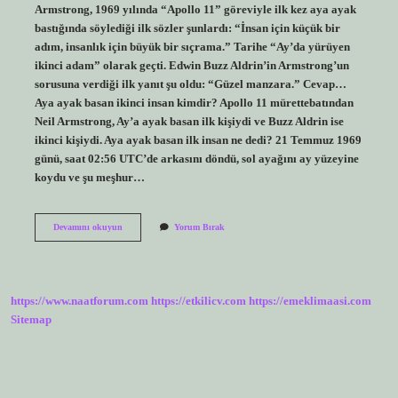
Armstrong, 1969 yılında “Apollo 11” göreviyle ilk kez aya ayak
bastığında söylediği ilk sözler şunlardı: “İnsan için küçük bir
adım, insanlık için büyük bir sıçrama.” Tarihe “Ay’da yürüyen
ikinci adam” olarak geçti. Edwin Buzz Aldrin’in Armstrong’un
sorusuna verdiği ilk yanıt şu oldu: “Güzel manzara.” Cevap…
Aya ayak basan ikinci insan kimdir? Apollo 11 mürettebatından
Neil Armstrong, Ay’a ayak basan ilk kişiydi ve Buzz Aldrin ise
ikinci kişiydi. Aya ayak basan ilk insan ne dedi? 21 Temmuz 1969
günü, saat 02:56 UTC’de arkasını döndü, sol ayağını ay yüzeyine
koydu ve şu meşhur…
Aya
Devamını okuyun
Yorum Bırak
Ilk
Ayak
Basan
Kim
https://www.naatforum.com
https://etkilicv.com
https://emeklimaasi.com
Sitemap