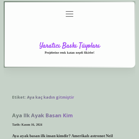
menüyü
Anasayfa
Gizlilik
Yasal
Hakkımızda
aç
Politikası
Uyarı
Yaratıcı Baskı Tüyoları
Projelerine renk katan neşeli fikirler!
Etiket:
Aya kaç kadın gitmiştir
Aya Ilk Ayak Basan Kim
Tarih: Kasım 16, 2024
Aya ayak basan ilk insan kimdir? Amerikalı astronot Neil