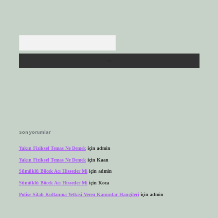
Arama
Son yorumlar
Yakın Fiziksel Temas Ne Demek
için
admin
Yakın Fiziksel Temas Ne Demek
için
Kaan
Sümüklü Böcek Acı Hisseder Mi
için
admin
Sümüklü Böcek Acı Hisseder Mi
için
Koca
Polise Silah Kullanma Yetkisi Veren Kanunlar Hangileri
için
admin