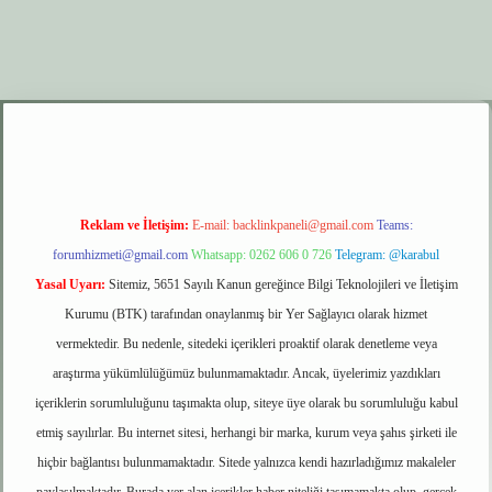
r.xyz
elexbet giriş
Reklam ve İletişim:
E-mail:
backlinkpaneli@gmail.com
Teams:
forumhizmeti@gmail.com
Whatsapp: 0262 606 0 726
Telegram: @karabul
Yasal Uyarı:
Sitemiz, 5651 Sayılı Kanun gereğince Bilgi Teknolojileri ve İletişim
Kurumu (BTK) tarafından onaylanmış bir Yer Sağlayıcı olarak hizmet
vermektedir. Bu nedenle, sitedeki içerikleri proaktif olarak denetleme veya
araştırma yükümlülüğümüz bulunmamaktadır. Ancak, üyelerimiz yazdıkları
içeriklerin sorumluluğunu taşımakta olup, siteye üye olarak bu sorumluluğu kabul
etmiş sayılırlar. Bu internet sitesi, herhangi bir marka, kurum veya şahıs şirketi ile
hiçbir bağlantısı bulunmamaktadır. Sitede yalnızca kendi hazırladığımız makaleler