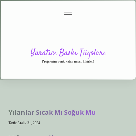
menüyü
Anasayfa
Gizlilik
Yasal
Hakkımızda
aç
Politikası
Uyarı
Yaratıcı Baskı Tüyoları
Projelerine renk katan neşeli fikirler!
Yılanlar Sıcak Mı Soğuk Mu
Tarih: Aralık 31, 2024