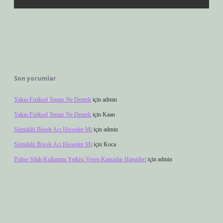
Son yorumlar
Yakın Fiziksel Temas Ne Demek
için
admin
Yakın Fiziksel Temas Ne Demek
için
Kaan
Sümüklü Böcek Acı Hisseder Mi
için
admin
Sümüklü Böcek Acı Hisseder Mi
için
Koca
Polise Silah Kullanma Yetkisi Veren Kanunlar Hangileri
için
admin