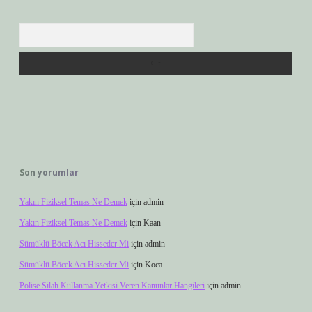
Arama
Son yorumlar
Yakın Fiziksel Temas Ne Demek
için
admin
Yakın Fiziksel Temas Ne Demek
için
Kaan
Sümüklü Böcek Acı Hisseder Mi
için
admin
Sümüklü Böcek Acı Hisseder Mi
için
Koca
Polise Silah Kullanma Yetkisi Veren Kanunlar Hangileri
için
admin