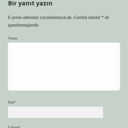
Bir yanıt yazın
E-posta adresiniz yayınlanmayacak.
Gerekli alanlar
*
ile
işaretlenmişlerdir
Yorum
İsim*
E-Posta*