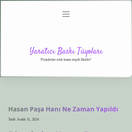
menüyü
Anasayfa
Gizlilik
Yasal
Hakkımızda
aç
Politikası
Uyarı
Yaratıcı Baskı Tüyoları
Projelerine renk katan neşeli fikirler!
Hasan Paşa Hanı Ne Zaman Yapıldı
Tarih: Aralık 31, 2024