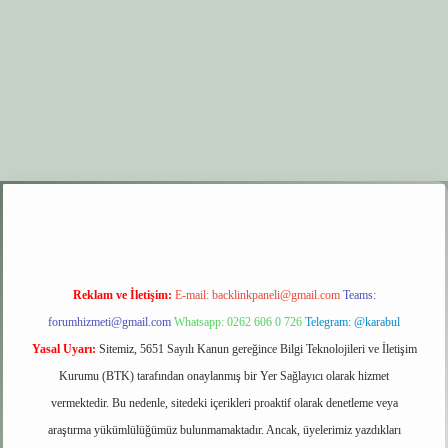
r.xyz
elexbet giriş
Reklam ve İletişim:
E-mail:
backlinkpaneli@gmail.com
Teams:
forumhizmeti@gmail.com
Whatsapp: 0262 606 0 726
Telegram: @karabul
Yasal Uyarı:
Sitemiz, 5651 Sayılı Kanun gereğince Bilgi Teknolojileri ve İletişim
Kurumu (BTK) tarafından onaylanmış bir Yer Sağlayıcı olarak hizmet
vermektedir. Bu nedenle, sitedeki içerikleri proaktif olarak denetleme veya
araştırma yükümlülüğümüz bulunmamaktadır. Ancak, üyelerimiz yazdıkları