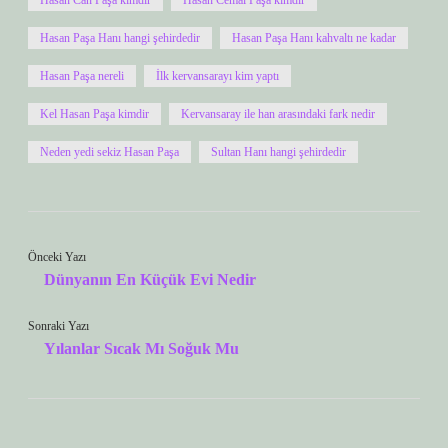
Hasan Can Paşa kimdir
Hasan Cemal Paşa kimdir
Hasan Paşa Hanı hangi şehirdedir
Hasan Paşa Hanı kahvaltı ne kadar
Hasan Paşa nereli
İlk kervansarayı kim yaptı
Kel Hasan Paşa kimdir
Kervansaray ile han arasındaki fark nedir
Neden yedi sekiz Hasan Paşa
Sultan Hanı hangi şehirdedir
Önceki Yazı
Dünyanın En Küçük Evi Nedir
Sonraki Yazı
Yılanlar Sıcak Mı Soğuk Mu