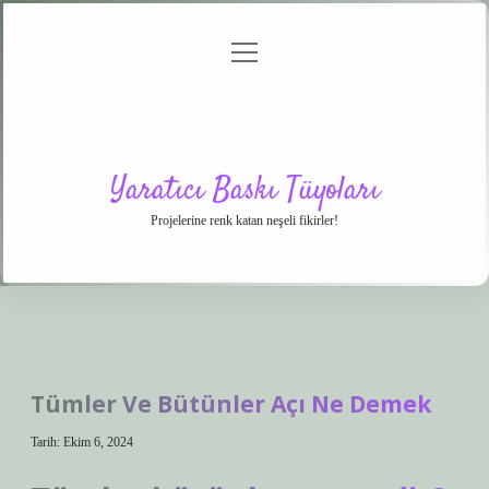
menüyü
Anasayfa
Gizlilik
Yasal
Hakkımızda
aç
Politikası
Uyarı
Yaratıcı Baskı Tüyoları
Projelerine renk katan neşeli fikirler!
Tümler Ve Bütünler Açı Ne Demek
Tarih: Ekim 6, 2024