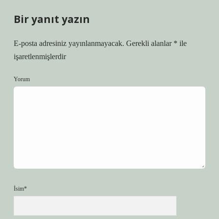
Bir yanıt yazın
E-posta adresiniz yayınlanmayacak.
Gerekli alanlar
*
ile
işaretlenmişlerdir
Yorum
İsim*