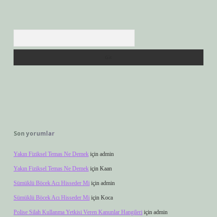
Arama
Son yorumlar
Yakın Fiziksel Temas Ne Demek
için
admin
Yakın Fiziksel Temas Ne Demek
için
Kaan
Sümüklü Böcek Acı Hisseder Mi
için
admin
Sümüklü Böcek Acı Hisseder Mi
için
Koca
Polise Silah Kullanma Yetkisi Veren Kanunlar Hangileri
için
admin