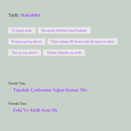
Tarih:
Makaleler
55 hangi açıdır
Bir açının bütünleri nasıl bulunur
Komşu açı kaç derece
Ölçü toplamı 90 derece olan iki açıya ne denir
Tam açı kaç derece
Tümler bütünler açı nedir
Önceki Yazı
Topalak Çorbasına Soğan Konur Mu
Sonraki Yazı
Zeki Ve Akıllı Aynı Mı