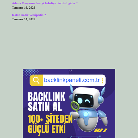
Adana Otogarına hangi belediye otobüsü gider ?
Temmuz 16, 2026
Kotan nedir Wikipedia ?
Temmuz 14, 2026