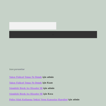
Arama
Son yorumlar
Yakın Fiziksel Temas Ne Demek
için
admin
Yakın Fiziksel Temas Ne Demek
için
Kaan
Sümüklü Böcek Acı Hisseder Mi
için
admin
Sümüklü Böcek Acı Hisseder Mi
için
Koca
Polise Silah Kullanma Yetkisi Veren Kanunlar Hangileri
için
admin