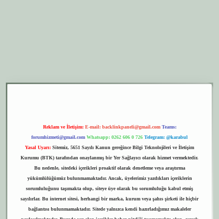
er.xyz
elexbet giriş
Reklam ve İletişim:
E-mail:
backlinkpaneli@gmail.com
Teams:
forumhizmeti@gmail.com
Whatsapp: 0262 606 0 726
Telegram: @karabul
Yasal Uyarı:
Sitemiz, 5651 Sayılı Kanun gereğince Bilgi Teknolojileri ve İletişim
Kurumu (BTK) tarafından onaylanmış bir Yer Sağlayıcı olarak hizmet vermektedir.
Bu nedenle, sitedeki içerikleri proaktif olarak denetleme veya araştırma
yükümlülüğümüz bulunmamaktadır. Ancak, üyelerimiz yazdıkları içeriklerin
sorumluluğunu taşımakta olup, siteye üye olarak bu sorumluluğu kabul etmiş
sayılırlar. Bu internet sitesi, herhangi bir marka, kurum veya şahıs şirketi ile hiçbir
bağlantısı bulunmamaktadır. Sitede yalnızca kendi hazırladığımız makaleler