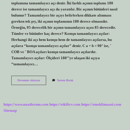
toplamına tamamlayıcı açı denir. İki farklı açının toplamı 180
derece ise tamamlayıcı açı da yaratılır. Bir açının bütünleri nasıl
bulunur? Tamamlayıcı bir açıyı belirlerken dikkate alınması
gereken tek şey, iki açının toplamının 180 derece olmasıdır.
Örneğin, 95 derecelik bir açının tamamlayıcı açısı 85 derecedir.
Tümler ve bütünler kaç derece? Komşu tamamlayıcı açılar:
Herhangi iki açı hem komşu hem de tamamlayıcı açılarsa, bu
açılara “komşu tamamlayıcı açılar” denir. C a + b = 90° ise, ˆ
COB ve ˆ BOA açıları komşu tamamlayıcı açılardır.
Tamamlayıcı açılar: Ölçüleri 180°’ye ulaşan iki açıya
“tamamlayıcı…
Tümler
Devamını okuyun
Yorum Bırak
Ve
Bütünler
Açı
Ne
Demek
https://www.naatforum.com
https://etkilicv.com
https://emeklimaasi.com
Sitemap