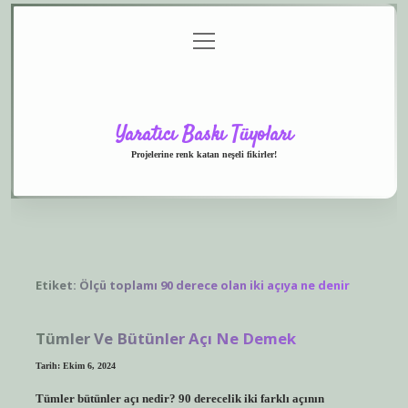
menüyü
Anasayfa
Gizlilik
Yasal
Hakkımızda
aç
Politikası
Uyarı
Yaratıcı Baskı Tüyoları
Projelerine renk katan neşeli fikirler!
Etiket:
Ölçü toplamı 90 derece olan iki açıya ne denir
Tümler Ve Bütünler Açı Ne Demek
Tarih: Ekim 6, 2024
Tümler bütünler açı nedir? 90 derecelik iki farklı açının