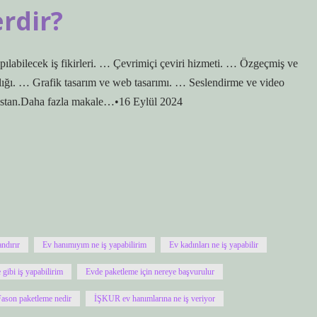
erdir?
ılabilecek iş fikirleri. … Çevrimiçi çeviri hizmeti. … Özgeçmiş ve
ığı. … Grafik tasarım ve web tasarımı. … Seslendirme ve video
sistan.Daha fazla makale…•16 Eylül 2024
ndırır
Ev hanımıyım ne iş yapabilirim
Ev kadınları ne iş yapabilir
 gibi iş yapabilirim
Evde paketleme için nereye başvurulur
Fason paketleme nedir
İŞKUR ev hanımlarına ne iş veriyor