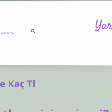
Yar
Hakkımızda
https://betc
e Kaç Tl