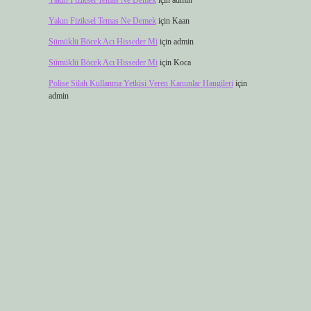
Yakın Fiziksel Temas Ne Demek
için
admin
Yakın Fiziksel Temas Ne Demek
için
Kaan
Sümüklü Böcek Acı Hisseder Mi
için
admin
Sümüklü Böcek Acı Hisseder Mi
için
Koca
Polise Silah Kullanma Yetkisi Veren Kanunlar Hangileri
için
admin