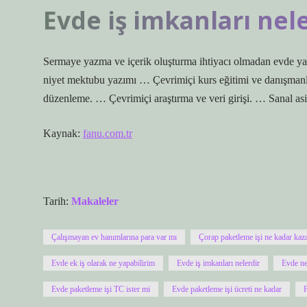
Evde iş imkanları nel
Sermaye yazma ve içerik oluşturma ihtiyacı olmadan evde yap
niyet mektubu yazımı … Çevrimiçi kurs eğitimi ve danışmanl
düzenleme. … Çevrimiçi araştırma ve veri girişi. … Sanal a
Kaynak:
fanu.com.tr
Tarih:
Makaleler
Çalışmayan ev hanımlarına para var mı
Çorap paketleme işi ne kadar kaza
Evde ek iş olarak ne yapabilirim
Evde iş imkanları nelerdir
Evde ne
Evde paketleme işi TC ister mi
Evde paketleme işi ücreti ne kadar