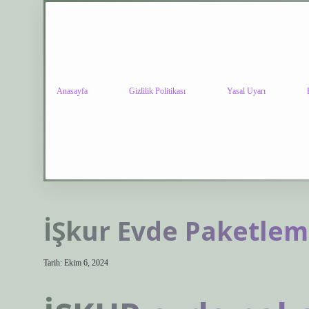
Anasayfa
Gizlilik Politikası
Yasal Uyarı
İŞkur Evde Paketlem
Tarih: Ekim 6, 2024