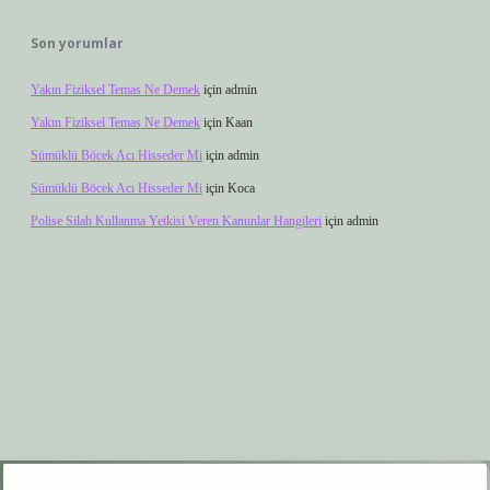
Son yorumlar
Yakın Fiziksel Temas Ne Demek
için
admin
Yakın Fiziksel Temas Ne Demek
için
Kaan
Sümüklü Böcek Acı Hisseder Mi
için
admin
Sümüklü Böcek Acı Hisseder Mi
için
Koca
Polise Silah Kullanma Yetkisi Veren Kanunlar Hangileri
için
admin
er.xyz
elexbet giriş