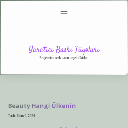
menüyü
Anasayfa
Gizlilik
Yasal
Hakkımızda
aç
Politikası
Uyarı
Yaratıcı Baskı Tüyoları
Projelerine renk katan neşeli fikirler!
Beauty Hangi Ülkenin
Tarih: Ekim 6, 2024