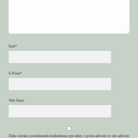
İsim*
E-Posta*
Web Sitesi
Daha sonraki yorumlarımda kullanılması için adım, e-posta adresim ve site adresim