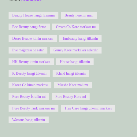
Beauty House hangi firmanın
Beauty nerenin malı
Bee Beauty hangi firma
Cream Co Kore markası mı
Dorée Beaute kimin markası
Embeauty hangi ülkenin
Eve mağazası ne satar
Güney Kore markaları nelerdir
HK Beauty kimin markası
House hangi ülkenin
K Beauty hangi ülkenin
Kland hangi ülkenin
Korea Co kimin markası
Missha Kore malı mı
Pure Beauty İsrailin mi
Pure Beauty Kore mi
Pure Beauty Türk markası mı
True Care hangi ülkenin markası
Watsons hangi ülkenin