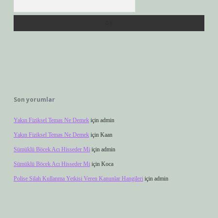
Son yorumlar
Yakın Fiziksel Temas Ne Demek
için
admin
Yakın Fiziksel Temas Ne Demek
için
Kaan
Sümüklü Böcek Acı Hisseder Mi
için
admin
Sümüklü Böcek Acı Hisseder Mi
için
Koca
Polise Silah Kullanma Yetkisi Veren Kanunlar Hangileri
için
admin