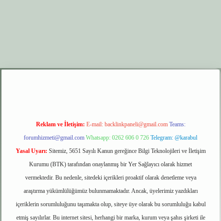
xyz
elexbet giriş
Reklam ve İletişim:
E-mail:
backlinkpaneli@gmail.com
Teams:
forumhizmeti@gmail.com
Whatsapp: 0262 606 0 726
Telegram: @karabul
Yasal Uyarı:
Sitemiz, 5651 Sayılı Kanun gereğince Bilgi Teknolojileri ve İletişim
Kurumu (BTK) tarafından onaylanmış bir Yer Sağlayıcı olarak hizmet
vermektedir. Bu nedenle, sitedeki içerikleri proaktif olarak denetleme veya
araştırma yükümlülüğümüz bulunmamaktadır. Ancak, üyelerimiz yazdıkları
içeriklerin sorumluluğunu taşımakta olup, siteye üye olarak bu sorumluluğu kabul
etmiş sayılırlar. Bu internet sitesi, herhangi bir marka, kurum veya şahıs şirketi ile