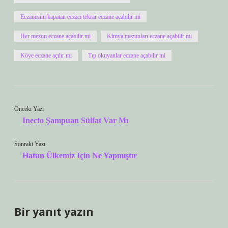
Eczanesini kapatan eczacı tekrar eczane açabilir mi
Her mezun eczane açabilir mi
Kimya mezunları eczane açabilir mi
Köye eczane açılır mı
Tıp okuyanlar eczane açabilir mi
Önceki Yazı
Inecto Şampuan Sülfat Var Mı
Sonraki Yazı
Hatun Ülkemiz Için Ne Yapmıştır
Bir yanıt yazın