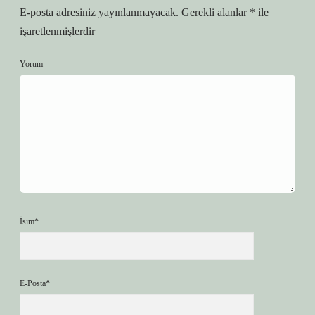
E-posta adresiniz yayınlanmayacak.
Gerekli alanlar
*
ile
işaretlenmişlerdir
Yorum
İsim*
E-Posta*