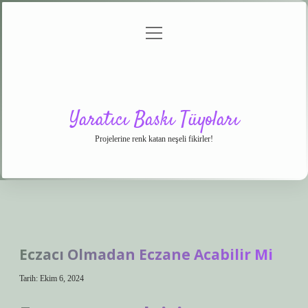
menüyü
Anasayfa
Gizlilik
Yasal
Hakkımızda
aç
Politikası
Uyarı
Yaratıcı Baskı Tüyoları
Projelerine renk katan neşeli fikirler!
Eczacı Olmadan Eczane Acabilir Mi
Tarih: Ekim 6, 2024