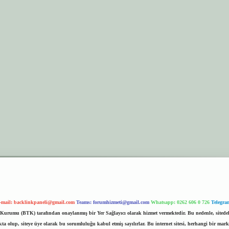
-mail:
backlinkpaneli@gmail.com
Teams:
forumhizmeti@gmail.com
Whatsapp: 0262 606 0 726
Telegra
im Kurumu (BTK) tarafından onaylanmış bir Yer Sağlayıcı olarak hizmet vermektedir. Bu nedenle, sited
 olup, siteye üye olarak bu sorumluluğu kabul etmiş sayılırlar. Bu internet sitesi, herhangi bir mark