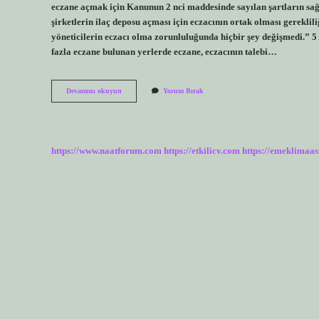
eczane açmak için Kanunun 2 nci maddesinde sayılan şartların sağ
şirketlerin ilaç deposu açması için eczacının ortak olması gereklili
yöneticilerin eczacı olma zorunluluğunda hiçbir şey değişmedi.”
fazla eczane bulunan yerlerde eczane, eczacının talebi…
Eczacı
Devamını okuyun
Yorum Bırak
Olmadan
Eczane
Acabilir
Mi
https://www.naatforum.com
https://etkilicv.com
https://emeklimaas