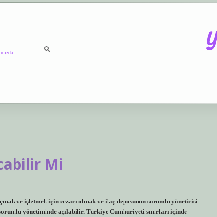
Y
ımızda
https://betci.co/
vdcasino
i
abilir Mi
mak ve işletmek için eczacı olmak ve ilaç deposunun sorumlu yöneticisi
sorumlu yönetiminde açılabilir. Türkiye Cumhuriyeti sınırları içinde