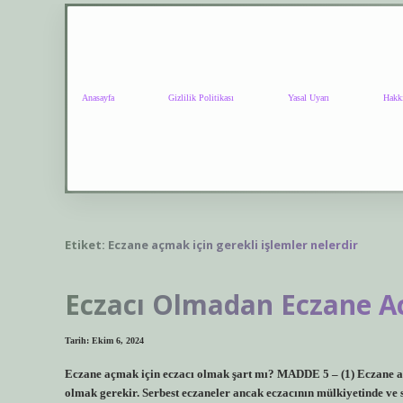
Anasayfa
Gizlilik Politikası
Yasal Uyarı
Hakk
Etiket:
Eczane açmak için gerekli işlemler nelerdir
Eczacı Olmadan Eczane Ac
Tarih: Ekim 6, 2024
Eczane açmak için eczacı olmak şart mı? MADDE 5 – (1) Eczane aç
olmak gerekir. Serbest eczaneler ancak eczacının mülkiyetinde ve 