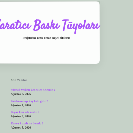
aratıcı Baskı Tüyoları
Projelerine renk katan neşeli fikirler!
Sidebar
lbet.casino
ilbet giriş yapamıyorum
ilbet yeni giriş
betexper.xyz
elexbet giriş
Son Yazılar
Sürekli verilere örnekler nelerdir ?
Ağustos 8, 2026
Kaldırım taşı kaç kilo gelir ?
Ağustos 7, 2026
Beyaz kan adı nedir ?
Ağustos 6, 2026
Kavs-ı kuzah ne demek ?
Ağustos 5, 2026