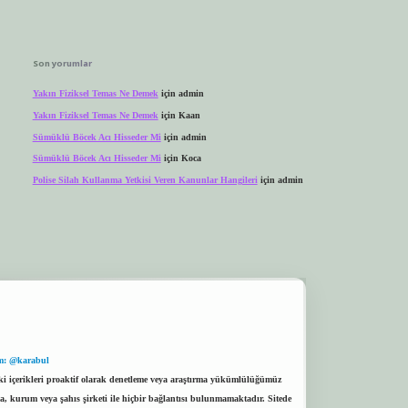
Son yorumlar
Yakın Fiziksel Temas Ne Demek
için
admin
Yakın Fiziksel Temas Ne Demek
için
Kaan
Sümüklü Böcek Acı Hisseder Mi
için
admin
Sümüklü Böcek Acı Hisseder Mi
için
Koca
Polise Silah Kullanma Yetkisi Veren Kanunlar Hangileri
için
admin
m: @karabul
eki içerikleri proaktif olarak denetleme veya araştırma yükümlülüğümüz
a, kurum veya şahıs şirketi ile hiçbir bağlantısı bulunmamaktadır. Sitede