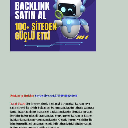
Reklam ve İletişim:
Skype: live:.cid.575569c608265c69
Yasal Uyarı:
Bu internet sitesi, herhangi bir marka, kurum veya
şahıs şirketi ile hiçbir bağlantısı bulunmamaktadır. Sitede yalnızca
kendi hazırladığımız makaleler paylaşılmaktadır. Burada yer alan
içerikler haber niteliği taşımamakta olup, gerçek kurum ve kişiler
hakkında paylaşım yapılmamaktadır. Gerçek kurum ve kişiler ile
isim benzerlikleri tamamen tesadüfidir. Sitemizdeki bilgiler taslak
halindedir ve tavsiye niteliği taşımazlar.