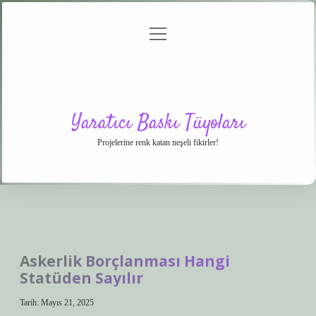
menüyü
Anasayfa
Gizlilik
Yasal
Hakkımızda
aç
Politikası
Uyarı
Yaratıcı Baskı Tüyoları
Projelerine renk katan neşeli fikirler!
Askerlik Borçlanması Hangi
Statüden Sayılır
Tarih: Mayıs 21, 2025