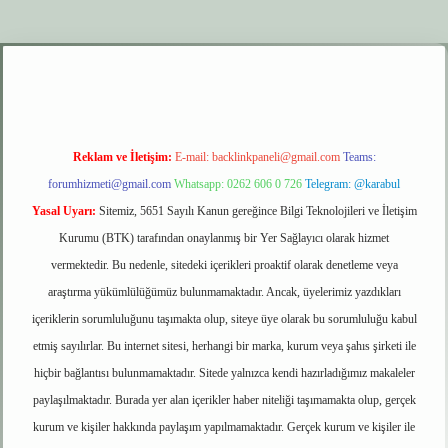
xper.xyz
elexbet giriş
Reklam ve İletişim:
E-mail:
backlinkpaneli@gmail.com
Teams:
forumhizmeti@gmail.com
Whatsapp: 0262 606 0 726
Telegram: @karabul
Yasal Uyarı:
Sitemiz, 5651 Sayılı Kanun gereğince Bilgi Teknolojileri ve İletişim
Kurumu (BTK) tarafından onaylanmış bir Yer Sağlayıcı olarak hizmet
vermektedir. Bu nedenle, sitedeki içerikleri proaktif olarak denetleme veya
araştırma yükümlülüğümüz bulunmamaktadır. Ancak, üyelerimiz yazdıkları
içeriklerin sorumluluğunu taşımakta olup, siteye üye olarak bu sorumluluğu kabul
etmiş sayılırlar. Bu internet sitesi, herhangi bir marka, kurum veya şahıs şirketi ile
hiçbir bağlantısı bulunmamaktadır. Sitede yalnızca kendi hazırladığımız makaleler
paylaşılmaktadır. Burada yer alan içerikler haber niteliği taşımamakta olup, gerçek
kurum ve kişiler hakkında paylaşım yapılmamaktadır. Gerçek kurum ve kişiler ile