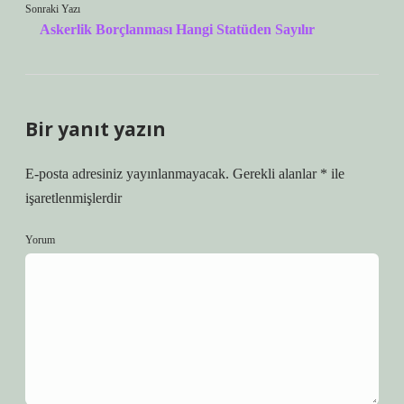
Sonraki Yazı
Askerlik Borçlanması Hangi Statüden Sayılır
Bir yanıt yazın
E-posta adresiniz yayınlanmayacak.
Gerekli alanlar
*
ile
işaretlenmişlerdir
Yorum