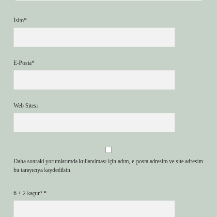
İsim*
E-Posta*
Web Sitesi
Daha sonraki yorumlarımda kullanılması için adım, e-posta adresim ve site adresim
bu tarayıcıya kaydedilsin.
6 + 2 kaçtır?
*