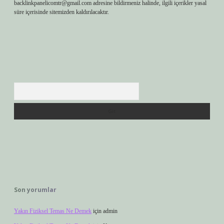
backlinkpanelicomtr@gmail.com
adresine bildirmeniz halinde, ilgili içerikler yasal
süre içerisinde sitemizden kaldırılacaktır.
Arama
Son yorumlar
Yakın Fiziksel Temas Ne Demek
için
admin