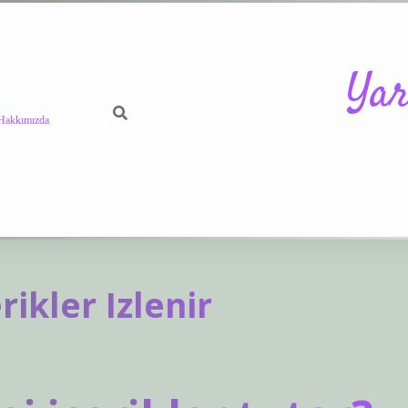
Yar
Hakkımızda
https://betci.c
ikler Izlenir