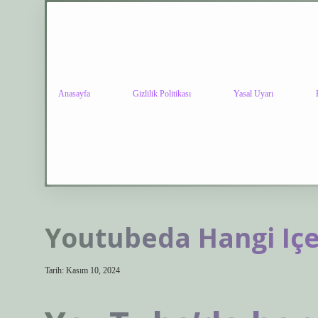
Anasayfa
Gizlilik Politikası
Yasal Uyarı
Youtubeda Hangi Içer
Tarih: Kasım 10, 2024