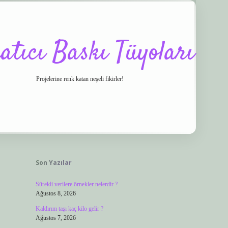
atıcı Baskı Tüyoları
Projelerine renk katan neşeli fikirler!
Sidebar
o/
vdcasino
ilbet.casino
ilbet giriş yapamıyorum
ilbet yeni giriş
betexper.x
Son Yazılar
Sürekli verilere örnekler nelerdir ?
Ağustos 8, 2026
Kaldırım taşı kaç kilo gelir ?
Ağustos 7, 2026