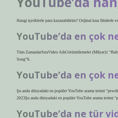
YouTube’da hangi
Hangi içeriklerle para kazanabilirim? Orijinal kısa filmlerle e
YouTube’da en çok nel
Tüm ZamanlarSıraVideo AdıGörüntülemeler (Milyar)1 “Bab
Song”6.
YouTube’da en çok ne
Şu anda dünyadaki en popüler YouTube arama terimi “pewdiep
2023Şu anda dünyadaki en popüler YouTube arama terimi “pew
YouTube’da ne tür vid