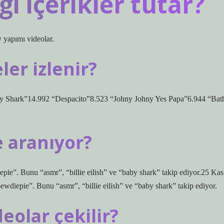
 içerikler tutar?
v yapımı videolar.
er izlenir?
y Shark”14.992 “Despacito”8.523 “Johny Johny Yes Papa”6.944 “Bat
 aranıyor?
ie”. Bunu “asmr”, “billie eilish” ve “baby shark” takip ediyor.25 Kas
diepie”. Bunu “asmr”, “billie eilish” ve “baby shark” takip ediyor.
eolar çekilir?