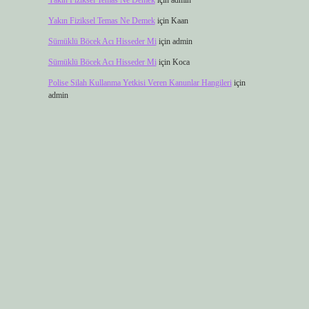
Yakın Fiziksel Temas Ne Demek
için
admin
Yakın Fiziksel Temas Ne Demek
için
Kaan
Sümüklü Böcek Acı Hisseder Mi
için
admin
Sümüklü Böcek Acı Hisseder Mi
için
Koca
Polise Silah Kullanma Yetkisi Veren Kanunlar Hangileri
için
admin