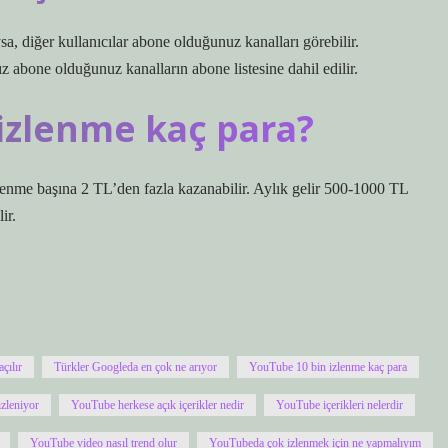
a, diğer kullanıcılar abone olduğunuz kanalları görebilir.
ız abone olduğunuz kanalların abone listesine dahil edilir.
izlenme kaç para?
enme başına 2 TL’den fazla kazanabilir. Aylık gelir 500-1000 TL
ir.
çılır
Türkler Googleda en çok ne arıyor
YouTube 10 bin izlenme kaç para
izleniyor
YouTube herkese açık içerikler nedir
YouTube içerikleri nelerdir
YouTube video nasıl trend olur
YouTubeda çok izlenmek için ne yapmalıyım