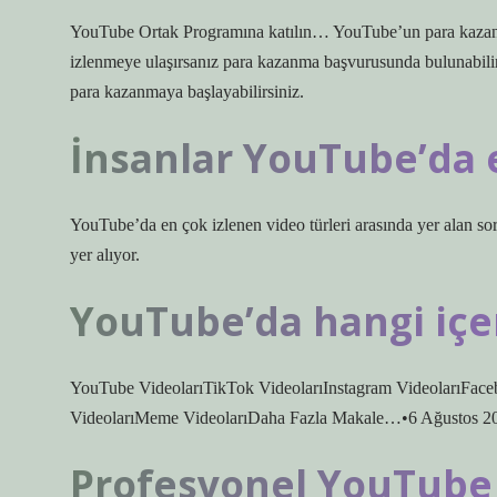
YouTube Ortak Programına katılın… YouTube’un para kazanma
izlenmeye ulaşırsanız para kazanma başvurusunda bulunabili
para kazanmaya başlayabilirsiniz.
İnsanlar YouTube’da e
YouTube’da en çok izlenen video türleri arasında yer alan soru
yer alıyor.
YouTube’da hangi içer
YouTube VideolarıTikTok VideolarıInstagram VideolarıFac
VideolarıMeme VideolarıDaha Fazla Makale…•6 Ağustos 2
Profesyonel YouTube k