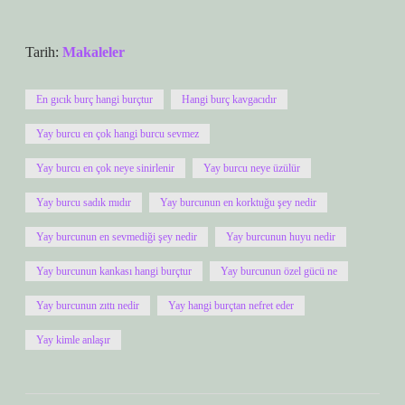
Tarih:
Makaleler
En gıcık burç hangi burçtur
Hangi burç kavgacıdır
Yay burcu en çok hangi burcu sevmez
Yay burcu en çok neye sinirlenir
Yay burcu neye üzülür
Yay burcu sadık mıdır
Yay burcunun en korktuğu şey nedir
Yay burcunun en sevmediği şey nedir
Yay burcunun huyu nedir
Yay burcunun kankası hangi burçtur
Yay burcunun özel gücü ne
Yay burcunun zıttı nedir
Yay hangi burçtan nefret eder
Yay kimle anlaşır