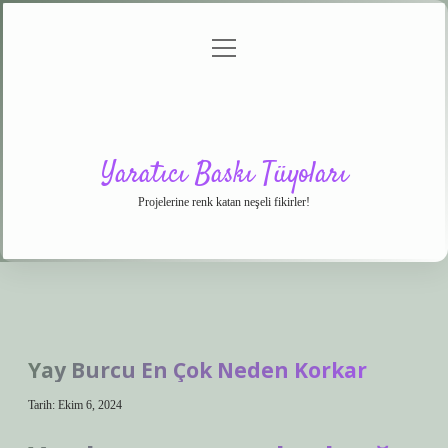
menüyü
Anasayfa
Gizlilik
Yasal
Hakkımızda
aç
Politikası
Uyarı
Yaratıcı Baskı Tüyoları
Projelerine renk katan neşeli fikirler!
Yay Burcu En Çok Neden Korkar
Tarih: Ekim 6, 2024