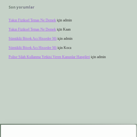
Son yorumlar
Yakın Fiziksel Temas Ne Demek
için
admin
Yakın Fiziksel Temas Ne Demek
için
Kaan
Sümüklü Böcek Acı Hisseder Mi
için
admin
Sümüklü Böcek Acı Hisseder Mi
için
Koca
Polise Silah Kullanma Yetkisi Veren Kanunlar Hangileri
için
admin
r.xyz
elexbet giriş