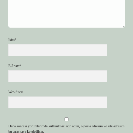
İsim*
E-Posta*
Web Sitesi
Daha sonraki yorumlarımda kullanılması için adım, e-posta adresim ve site adresim
bu tarayıcıya kaydedilsin.