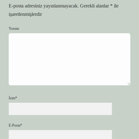
E-posta adresiniz yayınlanmayacak.
Gerekli alanlar
*
ile
işaretlenmişlerdir
Yorum
İsim*
E-Posta*