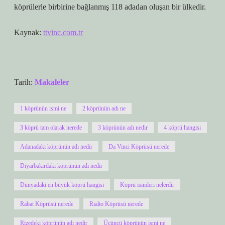
köprülerle birbirine bağlanmış 118 adadan oluşan bir ülkedir.
Kaynak:
ttvinc.com.tr
Tarih:
Makaleler
1 köprünün ismi ne
2 köprünün adı ne
3 köprü tam olarak nerede
3 köprünün adı nedir
4 köprü hangisi
Adanadaki köprünün adı nedir
Da Vinci Köprüsü nerede
Diyarbakırdaki köprünün adı nedir
Dünyadaki en büyük köprü hangisi
Köprü isimleri nelerdir
Rabat Köprüsü nerede
Rialto Köprüsü nerede
Rizedeki köprünün adı nedir
Üçüncü köprünün ismi ne