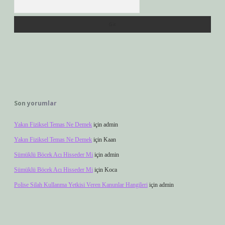
Son yorumlar
Yakın Fiziksel Temas Ne Demek
için
admin
Yakın Fiziksel Temas Ne Demek
için
Kaan
Sümüklü Böcek Acı Hisseder Mi
için
admin
Sümüklü Böcek Acı Hisseder Mi
için
Koca
Polise Silah Kullanma Yetkisi Veren Kanunlar Hangileri
için
admin