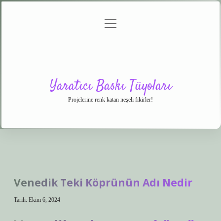
menüyü
Anasayfa
Gizlilik
Yasal
Hakkımızda
aç
Politikası
Uyarı
Yaratıcı Baskı Tüyoları
Projelerine renk katan neşeli fikirler!
Venedik Teki Köprünün Adı Nedir
Tarih: Ekim 6, 2024