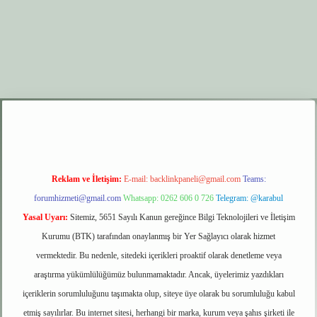
r.xyz
elexbet giriş
Reklam ve İletişim:
E-mail:
backlinkpaneli@gmail.com
Teams:
forumhizmeti@gmail.com
Whatsapp: 0262 606 0 726
Telegram: @karabul
Yasal Uyarı:
Sitemiz, 5651 Sayılı Kanun gereğince Bilgi Teknolojileri ve İletişim
Kurumu (BTK) tarafından onaylanmış bir Yer Sağlayıcı olarak hizmet
vermektedir. Bu nedenle, sitedeki içerikleri proaktif olarak denetleme veya
araştırma yükümlülüğümüz bulunmamaktadır. Ancak, üyelerimiz yazdıkları
içeriklerin sorumluluğunu taşımakta olup, siteye üye olarak bu sorumluluğu kabul
etmiş sayılırlar. Bu internet sitesi, herhangi bir marka, kurum veya şahıs şirketi ile