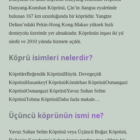
Danyang-Kunshan Köprüsü, Çin’in Jiangsu eyaletinde
bulunan 167 km uzunluğunda bir köprüdür. Yangtze
Deltası’ndaki Pekin-Hong Kong-Makao yüksek hızlı
demiryolu üzerinde yer almaktadır. Köprünün inşası iki yıl
sürdü ve 2010 yılında hizmete açıldı.
Köprü isimleri nelerdir?
KöprülerBeğendik KöprüsüBüyüt. Devegeçidi
KöprüsüHasankeyf KöprüsüKömürhan KöprüsüOsmangazi
KöprüsüOsmangazi KöprüsüYavuz Sultan Selim
KöprüsüTohma KöprüsüDaha fazla makale…
Üçüncü köprünün ismi ne?
Yavuz Sultan Selim Köprüsü veya Üçüncü Boğaz Köprüsü,