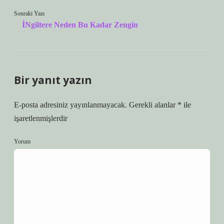
Sonraki Yazı
İNgiltere Neden Bu Kadar Zengin
Bir yanıt yazın
E-posta adresiniz yayınlanmayacak.
Gerekli alanlar
*
ile
işaretlenmişlerdir
Yorum