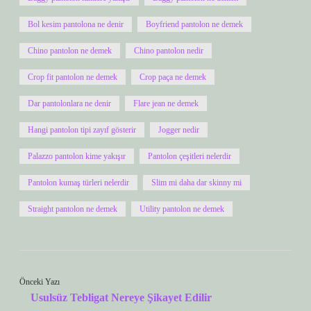
Bol kesim pantolona ne denir
Boyfriend pantolon ne demek
Chino pantolon ne demek
Chino pantolon nedir
Crop fit pantolon ne demek
Crop paça ne demek
Dar pantolonlara ne denir
Flare jean ne demek
Hangi pantolon tipi zayıf gösterir
Jogger nedir
Palazzo pantolon kime yakışır
Pantolon çeşitleri nelerdir
Pantolon kumaş türleri nelerdir
Slim mi daha dar skinny mi
Straight pantolon ne demek
Utility pantolon ne demek
Önceki Yazı
Usulsüz Tebligat Nereye Şikayet Edilir