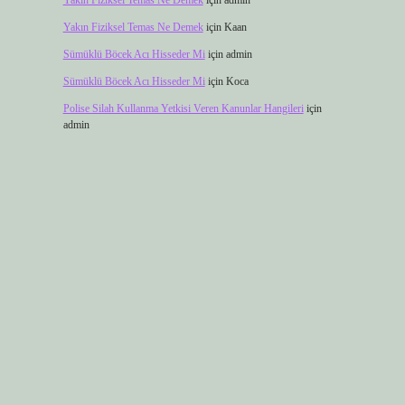
Yakın Fiziksel Temas Ne Demek
için
admin
Yakın Fiziksel Temas Ne Demek
için
Kaan
Sümüklü Böcek Acı Hisseder Mi
için
admin
Sümüklü Böcek Acı Hisseder Mi
için
Koca
Polise Silah Kullanma Yetkisi Veren Kanunlar Hangileri
için
admin