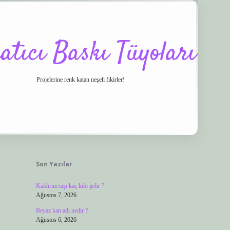
atıcı Baskı Tüyoları
Projelerine renk katan neşeli fikirler!
Sidebar
.co/
vdcasino
ilbet.casino
ilbet giriş yapamıyorum
ilbet yeni giriş
betexper.
Son Yazılar
Kaldırım taşı kaç kilo gelir ?
Ağustos 7, 2026
Beyaz kan adı nedir ?
Ağustos 6, 2026