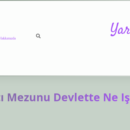
Yar
Hakkımızda
https://betci
tı Mezunu Devlette Ne Iş