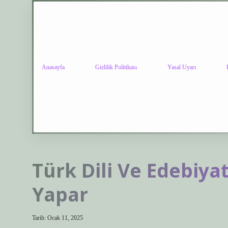
Anasayfa
Gizlilik Politikası
Yasal Uyarı
Türk Dili Ve Edebiya
Yapar
Tarih: Ocak 11, 2025