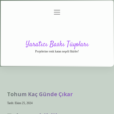
menüyü
Anasayfa
Gizlilik
Yasal
Hakkımızda
aç
Politikası
Uyarı
Yaratıcı Baskı Tüyoları
Projelerine renk katan neşeli fikirler!
Tohum Kaç Günde Çıkar
Tarih: Ekim 25, 2024