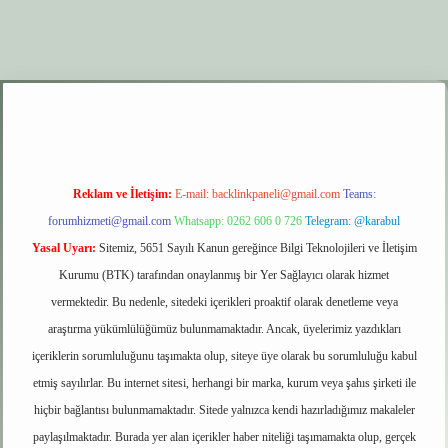
xyz
elexbet giriş
Reklam ve İletişim:
E-mail:
backlinkpaneli@gmail.com
Teams:
forumhizmeti@gmail.com
Whatsapp: 0262 606 0 726
Telegram: @karabul
Yasal Uyarı:
Sitemiz, 5651 Sayılı Kanun gereğince Bilgi Teknolojileri ve İletişim
Kurumu (BTK) tarafından onaylanmış bir Yer Sağlayıcı olarak hizmet
vermektedir. Bu nedenle, sitedeki içerikleri proaktif olarak denetleme veya
araştırma yükümlülüğümüz bulunmamaktadır. Ancak, üyelerimiz yazdıkları
içeriklerin sorumluluğunu taşımakta olup, siteye üye olarak bu sorumluluğu kabul
etmiş sayılırlar. Bu internet sitesi, herhangi bir marka, kurum veya şahıs şirketi ile
hiçbir bağlantısı bulunmamaktadır. Sitede yalnızca kendi hazırladığımız makaleler
paylaşılmaktadır. Burada yer alan içerikler haber niteliği taşımamakta olup, gerçek