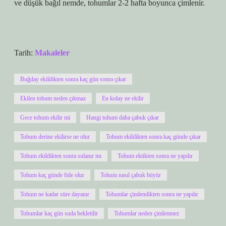
ve düşük bağıl nemde, tohumlar 2-2 hafta boyunca çimlenir.
Tarih:
Makaleler
Buğday ekildikten sonra kaç gün sonra çıkar
Ekilen tohum neden çıkmaz
En kolay ne ekilir
Gece tohum ekilir mi
Hangi tohum daha çabuk çıkar
Tohum derine ekilirse ne olur
Tohum ekildikten sonra kaç günde çıkar
Tohum ekildikten sonra sulanır mı
Tohum ektikten sonra ne yapılır
Tohum kaç günde fide olur
Tohum nasıl çabuk büyür
Tohum ne kadar süre dayanır
Tohumlar çimlendikten sonra ne yapılır
Tohumlar kaç gün suda bekletilir
Tohumlar neden çimlenmez