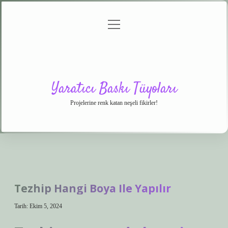
menüyü
Anasayfa
Gizlilik
Yasal
Hakkımızda
aç
Politikası
Uyarı
Yaratıcı Baskı Tüyoları
Projelerine renk katan neşeli fikirler!
Tezhip Hangi Boya Ile Yapılır
Tarih: Ekim 5, 2024