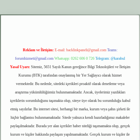
r.xyz
elexbet giriş
Reklam ve İletişim:
E-mail:
backlinkpaneli@gmail.com
Teams:
forumhizmeti@gmail.com
Whatsapp: 0262 606 0 726
Telegram: @karabul
Yasal Uyarı:
Sitemiz, 5651 Sayılı Kanun gereğince Bilgi Teknolojileri ve İletişim
Kurumu (BTK) tarafından onaylanmış bir Yer Sağlayıcı olarak hizmet
vermektedir. Bu nedenle, sitedeki içerikleri proaktif olarak denetleme veya
araştırma yükümlülüğümüz bulunmamaktadır. Ancak, üyelerimiz yazdıkları
içeriklerin sorumluluğunu taşımakta olup, siteye üye olarak bu sorumluluğu kabul
etmiş sayılırlar. Bu internet sitesi, herhangi bir marka, kurum veya şahıs şirketi ile
hiçbir bağlantısı bulunmamaktadır. Sitede yalnızca kendi hazırladığımız makaleler
paylaşılmaktadır. Burada yer alan içerikler haber niteliği taşımamakta olup, gerçek
kurum ve kişiler hakkında paylaşım yapılmamaktadır. Gerçek kurum ve kişiler ile