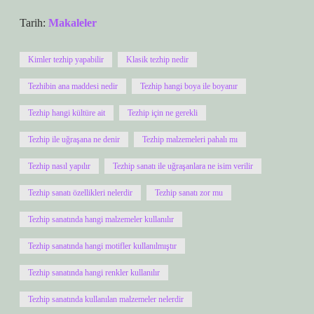
Tarih:
Makaleler
Kimler tezhip yapabilir
Klasik tezhip nedir
Tezhibin ana maddesi nedir
Tezhip hangi boya ile boyanır
Tezhip hangi kültüre ait
Tezhip için ne gerekli
Tezhip ile uğraşana ne denir
Tezhip malzemeleri pahalı mı
Tezhip nasıl yapılır
Tezhip sanatı ile uğraşanlara ne isim verilir
Tezhip sanatı özellikleri nelerdir
Tezhip sanatı zor mu
Tezhip sanatında hangi malzemeler kullanılır
Tezhip sanatında hangi motifler kullanılmıştır
Tezhip sanatında hangi renkler kullanılır
Tezhip sanatında kullanılan malzemeler nelerdir