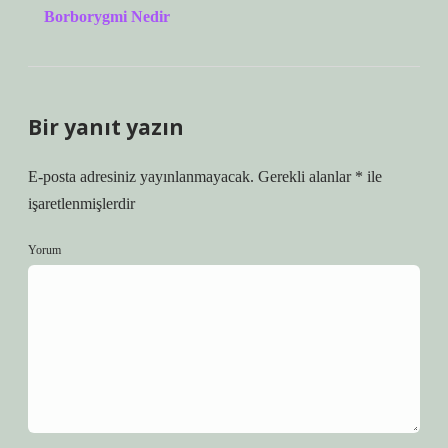
Borborygmi Nedir
Bir yanıt yazın
E-posta adresiniz yayınlanmayacak.
Gerekli alanlar
*
ile
işaretlenmişlerdir
Yorum