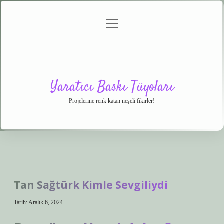
menüyü
Anasayfa
Gizlilik
Yasal
Hakkımızda
aç
Politikası
Uyarı
Yaratıcı Baskı Tüyoları
Projelerine renk katan neşeli fikirler!
Tan Sağtürk Kimle Sevgiliydi
Tarih: Aralık 6, 2024