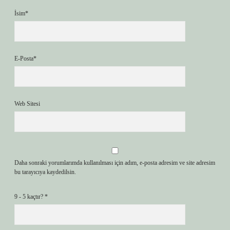
İsim*
E-Posta*
Web Sitesi
Daha sonraki yorumlarımda kullanılması için adım, e-posta adresim ve site adresim
bu tarayıcıya kaydedilsin.
9 - 5 kaçtır?
*