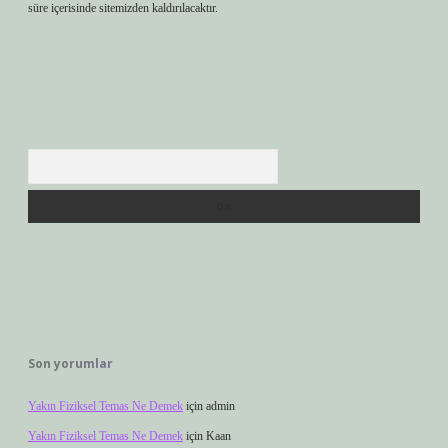
süre içerisinde sitemizden kaldırılacaktır.
Arama
Son yorumlar
Yakın Fiziksel Temas Ne Demek
için
admin
Yakın Fiziksel Temas Ne Demek
için
Kaan