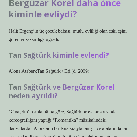
Bergüzar Korel daha önce
kiminle evliydi?
Halit Ergenç’in üç çocuk babası, mutlu evliliği olan eski eşini
görenler şaşkınlığa uğradı.
Tan Sağtürk kiminle evlendi?
Alona AtaberkTan Sağtürk / Eşi (d. 2009)
Tan Sağtürk ve Bergüzar Korel
neden ayrıldı?
Günaydın’ın anlattığına göre, Sağtürk provalar sırasında
koreograflığını yaptığı “Romantika” müzikalindeki
dansçılardan Alora adlı bir Rus kızıyla tanışır ve aralarında bir
aşk başlar. Korel, Alora’nın Sağtürk’ün telefonuna gelen