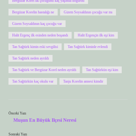
Bergüzar Korel ilk çocuğunu kaç yaşında doğurdu
Bergüzar Korelin hastalığı ne
Gizem Soysaldının çocuğu var mı
Gizem Soysaldının kaç çocuğu var
Halit Ergenç ilk esinden neden boşandı
Halit Ergençin ilk eşi kim
Tan Sağtürk kimin eski sevgilisi
Tan Sağtürk kiminle evlendi
Tan Sağtürk neden ayrıldı
Tan Sağtürk ve Bergüzar Korel neden ayrıldı
Tan Sağtürkün eşi kim
Tan Sağtürkün kaç okulu var
Tanju Korelin annesi kimdir
Önceki Yazı
Muşun En Büyük Ilçesi Neresi
Sonraki Yazı