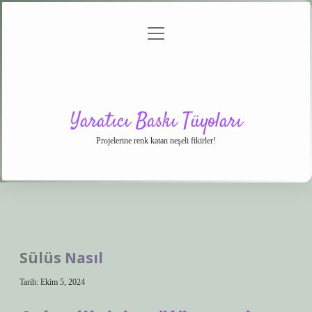
menüyü
Anasayfa
Gizlilik
Yasal
Hakkımızda
aç
Politikası
Uyarı
Yaratıcı Baskı Tüyoları
Projelerine renk katan neşeli fikirler!
Sülüs Nasıl
Tarih: Ekim 5, 2024