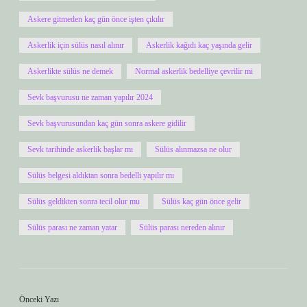
Askere gitmeden kaç gün önce işten çıkılır
Askerlik için sülüs nasıl alınır
Askerlik kağıdı kaç yaşında gelir
Askerlikte sülüs ne demek
Normal askerlik bedelliye çevrilir mi
Sevk başvurusu ne zaman yapılır 2024
Sevk başvurusundan kaç gün sonra askere gidilir
Sevk tarihinde askerlik başlar mı
Sülüs alınmazsa ne olur
Sülüs belgesi aldıktan sonra bedelli yapılır mı
Sülüs geldikten sonra tecil olur mu
Sülüs kaç gün önce gelir
Sülüs parası ne zaman yatar
Sülüs parası nereden alınır
Önceki Yazı