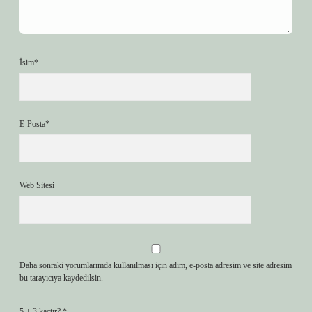
İsim*
E-Posta*
Web Sitesi
Daha sonraki yorumlarımda kullanılması için adım, e-posta adresim ve site adresim
bu tarayıcıya kaydedilsin.
5 + 3 kaçtır?
*