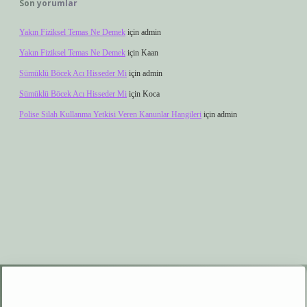
Son yorumlar
Yakın Fiziksel Temas Ne Demek
için
admin
Yakın Fiziksel Temas Ne Demek
için
Kaan
Sümüklü Böcek Acı Hisseder Mi
için
admin
Sümüklü Böcek Acı Hisseder Mi
için
Koca
Polise Silah Kullanma Yetkisi Veren Kanunlar Hangileri
için
admin
xyz
elexbet giriş