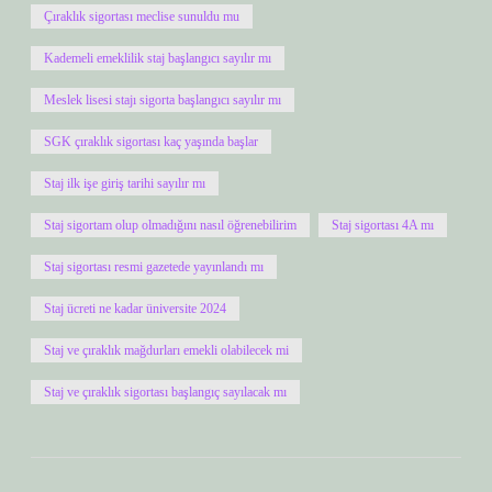
Çıraklık sigortası meclise sunuldu mu
Kademeli emeklilik staj başlangıcı sayılır mı
Meslek lisesi stajı sigorta başlangıcı sayılır mı
SGK çıraklık sigortası kaç yaşında başlar
Staj ilk işe giriş tarihi sayılır mı
Staj sigortam olup olmadığını nasıl öğrenebilirim
Staj sigortası 4A mı
Staj sigortası resmi gazetede yayınlandı mı
Staj ücreti ne kadar üniversite 2024
Staj ve çıraklık mağdurları emekli olabilecek mi
Staj ve çıraklık sigortası başlangıç sayılacak mı