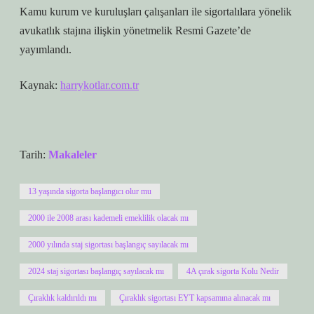
Kamu kurum ve kuruluşları çalışanları ile sigortalılara yönelik
avukatlık stajına ilişkin yönetmelik Resmi Gazete’de
yayımlandı.
Kaynak:
harrykotlar.com.tr
Tarih:
Makaleler
13 yaşında sigorta başlangıcı olur mu
2000 ile 2008 arası kademeli emeklilik olacak mı
2000 yılında staj sigortası başlangıç sayılacak mı
2024 staj sigortası başlangıç sayılacak mı
4A çırak sigorta Kolu Nedir
Çıraklık kaldırıldı mı
Çıraklık sigortası EYT kapsamına alınacak mı