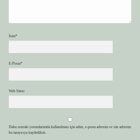
İsim*
E-Posta*
Web Sitesi
Daha sonraki yorumlarımda kullanılması için adım, e-posta adresim ve site adresim
bu tarayıcıya kaydedilsin.