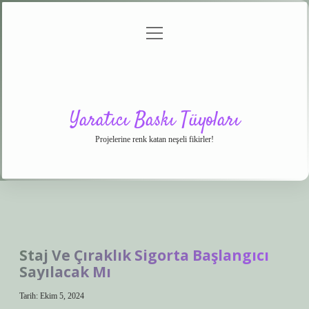
menüyü
Anasayfa
Gizlilik
Yasal
Hakkımızda
aç
Politikası
Uyarı
Yaratıcı Baskı Tüyoları
Projelerine renk katan neşeli fikirler!
Staj Ve Çıraklık Sigorta Başlangıcı
Sayılacak Mı
Tarih: Ekim 5, 2024