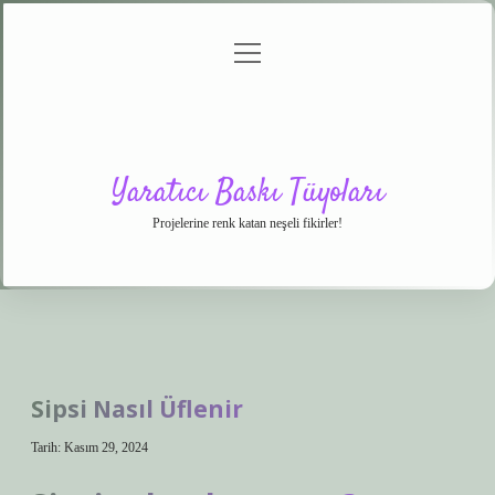
menüyü
Anasayfa
Gizlilik
Yasal
Hakkımızda
aç
Politikası
Uyarı
Yaratıcı Baskı Tüyoları
Projelerine renk katan neşeli fikirler!
Sipsi Nasıl Üflenir
Tarih: Kasım 29, 2024