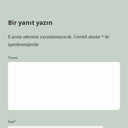
Bir yanıt yazın
E-posta adresiniz yayınlanmayacak.
Gerekli alanlar
*
ile
işaretlenmişlerdir
Yorum
İsim*