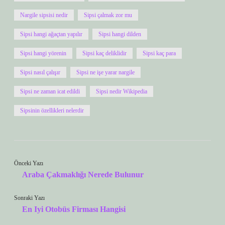
Nargile sipsisi nedir
Sipsi çalmak zor mu
Sipsi hangi ağaçtan yapılır
Sipsi hangi dilden
Sipsi hangi yörenin
Sipsi kaç deliklidir
Sipsi kaç para
Sipsi nasıl çalışır
Sipsi ne işe yarar nargile
Sipsi ne zaman icat edildi
Sipsi nedir Wikipedia
Sipsinin özellikleri nelerdir
Önceki Yazı
Araba Çakmaklığı Nerede Bulunur
Sonraki Yazı
En Iyi Otobüs Firması Hangisi