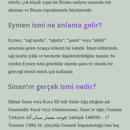
sebebi, çok küçük yaşta bir Bizans saldırısı sırasında esir
alınması ve Bizans topraklarında büyümesidir.
Eymen ismi ne anlama gelir?
Eymen, “sağ tarafta”, “uğurlu”, “şanslı” veya “talihli”
anlamına gelen Arapça kökenli bir isimdir. İslam kültüründe,
sağ tarafın iyilik ve bereketle ilişkilendirildiğine inanılır, bu
yüzden Eymen ismi genellikle olumlu şansı ve olumlu bir
geleceği temsil etmek için kullanılır.
Sinan’ın gerçek ismi nedir?
Mimar Sinan veya Koca Mi’mâr Sinân Ağa (doğum adı
Sinaneddin Yusuf veya Abdulmennan, Sinan’ın oğlu; Osmanlı
Türkçesi: قوجه معمار سنان آغا; yaklaşık 1488/90 – 17
Temmuz 1588) 16. yüzyılda Osmanlı İmparatorluğu’nun baş