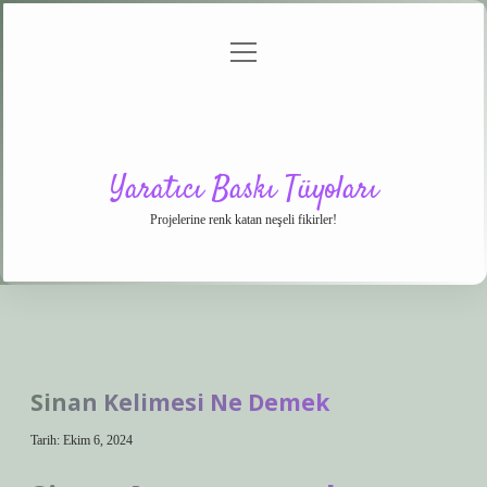
menüyü
Anasayfa
Gizlilik
Yasal
Hakkımızda
aç
Politikası
Uyarı
Yaratıcı Baskı Tüyoları
Projelerine renk katan neşeli fikirler!
Sinan Kelimesi Ne Demek
Tarih: Ekim 6, 2024