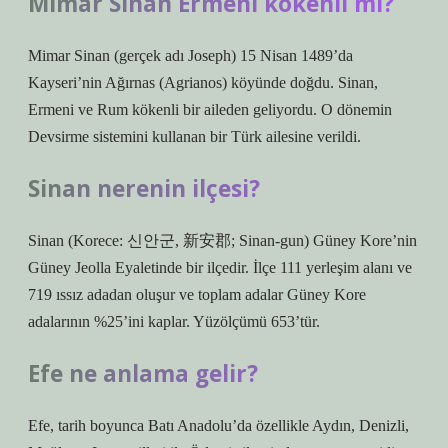
Mimar Sinan Ermeni kökenli mi?
Mimar Sinan (gerçek adı Joseph) 15 Nisan 1489’da
Kayseri’nin Ağırnas (Agrianos) köyünde doğdu. Sinan,
Ermeni ve Rum kökenli bir aileden geliyordu. O dönemin
Devsirme sistemini kullanan bir Türk ailesine verildi.
Sinan nerenin ilçesi?
Sinan (Korece: 신안군, 新安郡; Sinan-gun) Güney Kore’nin
Güney Jeolla Eyaletinde bir ilçedir. İlçe 111 yerleşim alanı ve
719 ıssız adadan oluşur ve toplam adalar Güney Kore
adalarının %25’ini kaplar. Yüzölçümü 653’tür.
Efe ne anlama gelir?
Efe, tarih boyunca Batı Anadolu’da özellikle Aydın, Denizli,