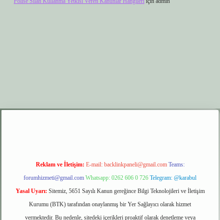
Polise Silah Kullanma Yetkisi Veren Kanunlar Hangileri
için
admin
r.xyz
elexbet giriş
Reklam ve İletişim:
E-mail:
backlinkpaneli@gmail.com
Teams:
forumhizmeti@gmail.com
Whatsapp: 0262 606 0 726
Telegram: @karabul
Yasal Uyarı:
Sitemiz, 5651 Sayılı Kanun gereğince Bilgi Teknolojileri ve İletişim
Kurumu (BTK) tarafından onaylanmış bir Yer Sağlayıcı olarak hizmet
vermektedir. Bu nedenle, sitedeki içerikleri proaktif olarak denetleme veya