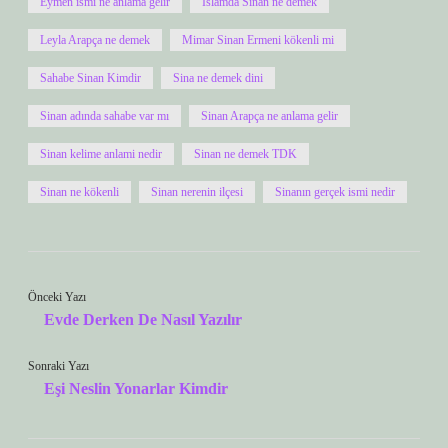
Eymen ismi ne anlama gelir
Islamda Sinan ne demek
Leyla Arapça ne demek
Mimar Sinan Ermeni kökenli mi
Sahabe Sinan Kimdir
Sina ne demek dini
Sinan adında sahabe var mı
Sinan Arapça ne anlama gelir
Sinan kelime anlami nedir
Sinan ne demek TDK
Sinan ne kökenli
Sinan nerenin ilçesi
Sinanın gerçek ismi nedir
Önceki Yazı
Evde Derken De Nasıl Yazılır
Sonraki Yazı
Eşi Neslin Yonarlar Kimdir