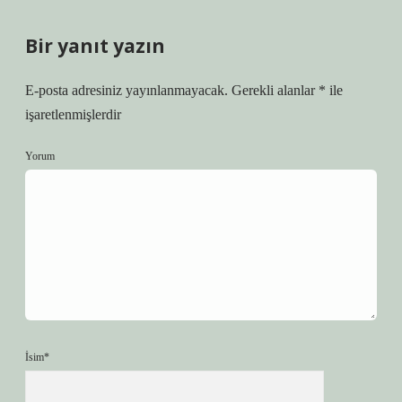
Bir yanıt yazın
E-posta adresiniz yayınlanmayacak.
Gerekli alanlar
*
ile
işaretlenmişlerdir
Yorum
İsim*