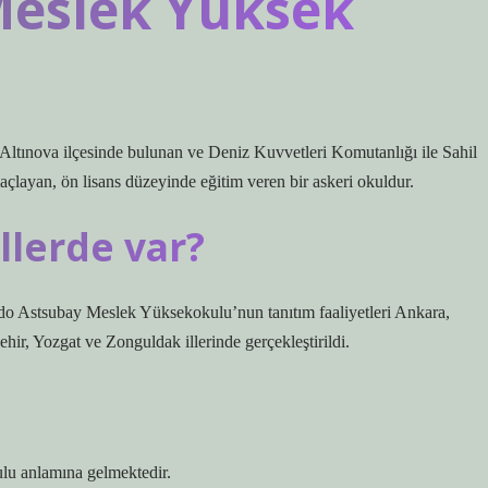
Meslek Yüksek
ınova ilçesinde bulunan ve Deniz Kuvvetleri Komutanlığı ile Sahil
layan, ön lisans düzeyinde eğitim veren bir askeri okuldur.
llerde var?
do Astsubay Meslek Yüksekokulu’nun tanıtım faaliyetleri Ankara,
ir, Yozgat ve Zonguldak illerinde gerçekleştirildi.
u anlamına gelmektedir.