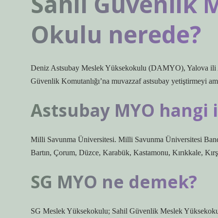
Sahil Güvenlik 
Okulu nerede?
Deniz Astsubay Meslek Yüksekokulu (DAMYO), Yalova ili Alt
Güvenlik Komutanlığı’na muvazzaf astsubay yetiştirmeyi amaç
Astsubay MYO hangi i
Milli Savunma Üniversitesi. Milli Savunma Üniversitesi Ban
Bartın, Çorum, Düzce, Karabük, Kastamonu, Kırıkkale, Kırşeh
SG MYO ne demek?
SG Meslek Yüksekokulu; Sahil Güvenlik Meslek Yüksekokul