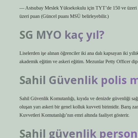
— Astsubay Meslek Yüksekokulu için TYT’de 150 ve üzeri p
üzeri puan (Güncel puanı MSÜ belirleyebilir.)
SG MYO kaç yıl?
Liselerden işe alınan öğrenciler iki ana dalı kapsayan iki yıllı
akademik eğitim ve askeri eğitim. Mezunlar Petty Officer diplom
Sahil Güvenlik polis 
Sahil Güvenlik Komutanlığı, kıyıda ve denizde güvenliği sağ
oluşan yarı askeri bir genel kolluk kuvveti birimidir. Barış 
Kuvvetleri Komutanlığı’nın emri altında faaliyet gösterir.
Sahil güvenlik persone