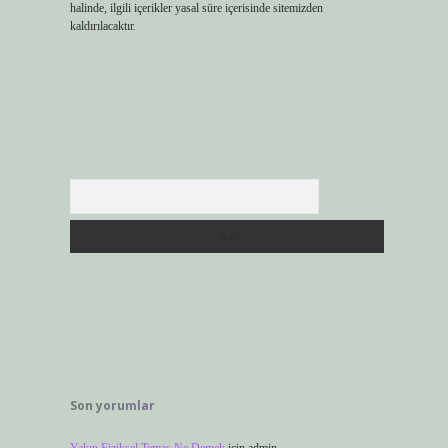
halinde, ilgili içerikler yasal süre içerisinde sitemizden
kaldırılacaktır.
Arama
Son yorumlar