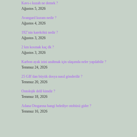
Kavs-ı kuzah ne demek ?
Ağustos 5, 2026
Avangard kuram nedir ?
Ağustos 4, 2026
192’nin karekökü nedir ?
Ağustos 3, 2026
2 km kosmak kaç dk ?
Ağustos 3, 2026
Karbon ayak izini azaltmak için ulaşımda neler yapılabilir ?
Temmuz 24, 2026
25 GB’dan büyük dosya nasıl gönderilir ?
Temmuz 20, 2026
Ontolojik delil kimdir ?
Temmuz 18, 2026
Adana Otogarına hangi belediye otobüsü gider ?
Temmuz 16, 2026