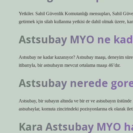
Yetkiler. Sahil Güvenlik Komutanlığı mensupları, Sahil Güve
getirmek için silah kullanma yetkisi de dahil olmak üzere, ka
Astsubay MYO ne kada
Astsubay ne kadar kazanıyor? Astsubay maaşı, deneyim süresi, 
itibarıyla, bir astsubayın mevcut ortalama maaşı 46’dır.
Astsubay nerede gore
Astsubay, bir subayın altında ve bir er ve astsubayın üstünde
astsubaylar, komuta zincirindeki pozisyonlarına ek olarak ileti
Kara Astsubay MYO ha