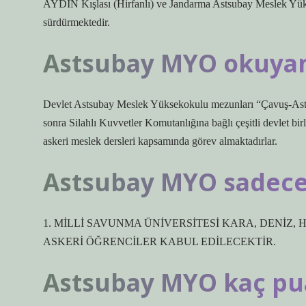
AYDIN ​​Kışlası (Hirfanlı) ve Jandarma Astsubay Meslek Yüks
sürdürmektedir.
Astsubay MYO okuyan
Devlet Astsubay Meslek Yüksekokulu mezunları “Çavuş-Astsu
sonra Silahlı Kuvvetler Komutanlığına bağlı çeşitli devlet bi
askeri meslek dersleri kapsamında görev almaktadırlar.
Astsubay MYO sadece
1. MİLLİ SAVUNMA ÜNİVERSİTESİ KARA, DENİZ
ASKERİ ÖĞRENCİLER KABUL EDİLECEKTİR.
Astsubay MYO kaç pua