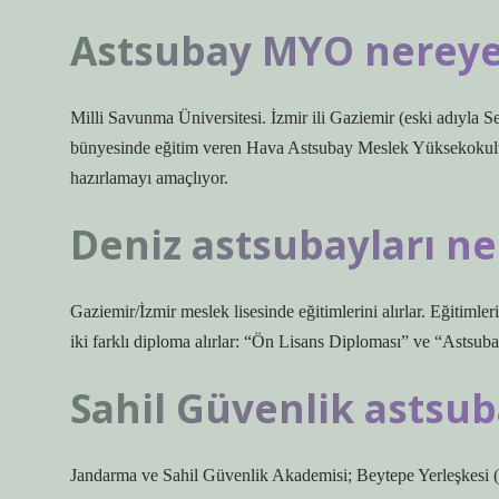
Astsubay MYO nereye
Milli Savunma Üniversitesi. İzmir ili Gaziemir (eski adıyla S
bünyesinde eğitim veren Hava Astsubay Meslek Yüksekokulu
hazırlamayı amaçlıyor.
Deniz astsubayları ne
Gaziemir/İzmir meslek lisesinde eğitimlerini alırlar. Eğitimle
iki farklı diploma alırlar: “Ön Lisans Diploması” ve “Astsub
Sahil Güvenlik astsu
Jandarma ve Sahil Güvenlik Akademisi; Beytepe Yerleşkesi (Ş