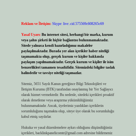
Reklam ve İletişim:
Skype: live:.cid.575569c608265c69
Yasal Uyarı:
Bu internet sitesi, herhangi bir marka, kurum
veya şahıs şirketi ile hiçbir bağlantısı bulunmamaktadır.
Sitede yalnızca kendi hazırladığımız makaleler
paylaşılmaktadır. Burada yer alan içerikler haber niteliği
taşımamakta olup, gerçek kurum ve kişiler hakkında
paylaşım yapılmamaktadır. Gerçek kurum ve kişiler ile isim
benzerlikleri tamamen tesadüfidir. Sitemizdeki bilgiler taslak
halindedir ve tavsiye niteliği taşımazlar.
Sitemiz, 5651 Sayılı Kanun gereğince Bilgi Teknolojileri ve
İletişim Kurumu (BTK) tarafından onaylanmış bir Yer Sağlayıcı
olarak hizmet vermektedir. Bu nedenle, sitedeki içerikleri proaktif
olarak denetleme veya araştırma yükümlülüğümüz
bulunmamaktadır. Ancak, üyelerimiz yazdıkları içeriklerin
sorumluluğunu taşımakta olup, siteye üye olarak bu sorumluluğu
kabul etmiş sayılırlar.
Hukuka ve yasal düzenlemelere aykırı olduğunu düşündüğünüz
içerikleri,
backlinkpanelicomtr@gmail.com
adresine bildirmeniz