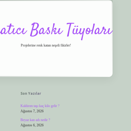
atıcı Baskı Tüyoları
Projelerine renk katan neşeli fikirler!
Sidebar
o/
vdcasino
ilbet.casino
ilbet giriş yapamıyorum
ilbet yeni giriş
betexper.xy
Son Yazılar
Kaldırım taşı kaç kilo gelir ?
Ağustos 7, 2026
Beyaz kan adı nedir ?
Ağustos 6, 2026