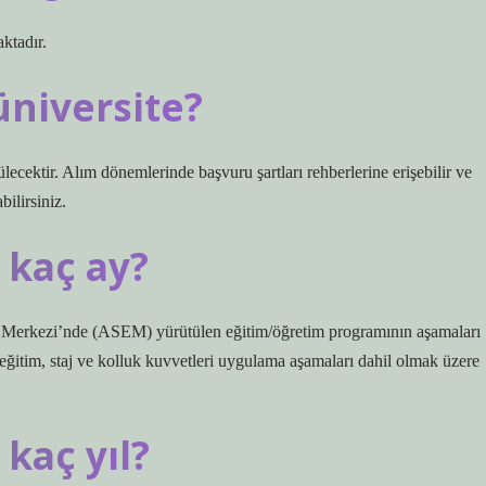
ktadır.
üniversite?
lecektir. Alım dönemlerinde başvuru şartları rehberlerine erişebilir ve
ilirsiniz.
 kaç ay?
 Merkezi’nde (ASEM) yürütülen eğitim/öğretim programının aşamaları
 eğitim, staj ve kolluk kuvvetleri uygulama aşamaları dahil olmak üzere
 kaç yıl?