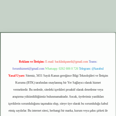
.xyz
elexbet giriş
Reklam ve İletişim:
E-mail:
backlinkpaneli@gmail.com
Teams:
forumhizmeti@gmail.com
Whatsapp: 0262 606 0 726
Telegram: @karabul
Yasal Uyarı:
Sitemiz, 5651 Sayılı Kanun gereğince Bilgi Teknolojileri ve İletişim
Kurumu (BTK) tarafından onaylanmış bir Yer Sağlayıcı olarak hizmet
vermektedir. Bu nedenle, sitedeki içerikleri proaktif olarak denetleme veya
araştırma yükümlülüğümüz bulunmamaktadır. Ancak, üyelerimiz yazdıkları
içeriklerin sorumluluğunu taşımakta olup, siteye üye olarak bu sorumluluğu kabul
etmiş sayılırlar. Bu internet sitesi, herhangi bir marka, kurum veya şahıs şirketi ile