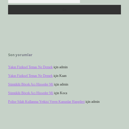
Son yorumlar
Yakın Fiziksel Temas Ne Demek
için
admin
Yakın Fiziksel Temas Ne Demek
için
Kaan
Sümüklü Böcek Acı Hisseder Mi
için
admin
Sümüklü Böcek Acı Hisseder Mi
için
Koca
Polise Silah Kullanma Yetkisi Veren Kanunlar Hangileri
için
admin