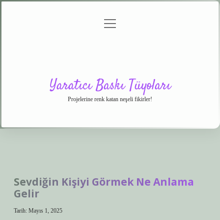
menüyü
Anasayfa
Gizlilik
Yasal
Hakkımızda
aç
Politikası
Uyarı
Yaratıcı Baskı Tüyoları
Projelerine renk katan neşeli fikirler!
Sevdiğin Kişiyi Görmek Ne Anlama
Gelir
Tarih: Mayıs 1, 2025