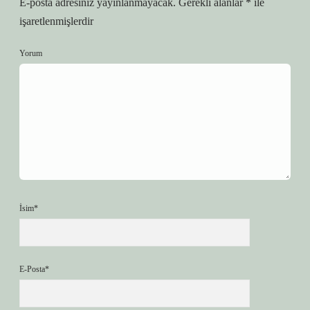
E-posta adresiniz yayınlanmayacak.
Gerekli alanlar
*
ile
işaretlenmişlerdir
Yorum
İsim*
E-Posta*