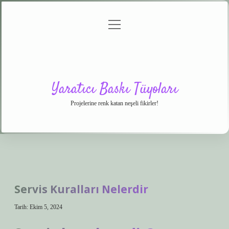
menüyü
Anasayfa
Gizlilik
Yasal
Hakkımızda
aç
Politikası
Uyarı
Yaratıcı Baskı Tüyoları
Projelerine renk katan neşeli fikirler!
Servis Kuralları Nelerdir
Tarih: Ekim 5, 2024