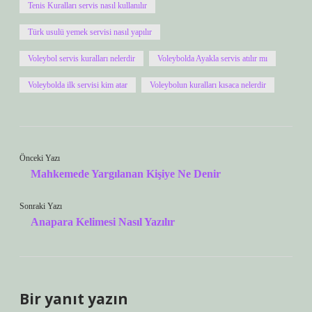
Tenis Kuralları servis nasıl kullanılır
Türk usulü yemek servisi nasıl yapılır
Voleybol servis kuralları nelerdir
Voleybolda Ayakla servis atılır mı
Voleybolda ilk servisi kim atar
Voleybolun kuralları kısaca nelerdir
Önceki Yazı
Mahkemede Yargılanan Kişiye Ne Denir
Sonraki Yazı
Anapara Kelimesi Nasıl Yazılır
Bir yanıt yazın