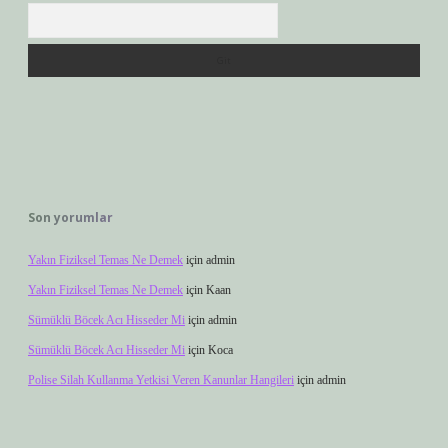
Arama
Son yorumlar
Yakın Fiziksel Temas Ne Demek
için
admin
Yakın Fiziksel Temas Ne Demek
için
Kaan
Sümüklü Böcek Acı Hisseder Mi
için
admin
Sümüklü Böcek Acı Hisseder Mi
için
Koca
Polise Silah Kullanma Yetkisi Veren Kanunlar Hangileri
için
admin