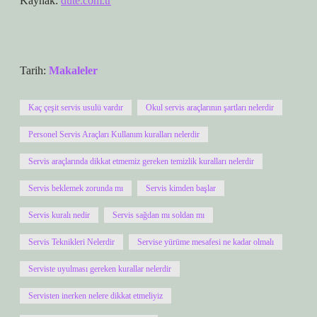
Kaynak:
dute.com.tr
Tarih:
Makaleler
Kaç çeşit servis usulü vardır
Okul servis araçlarının şartları nelerdir
Personel Servis Araçları Kullanım kuralları nelerdir
Servis araçlarında dikkat etmemiz gereken temizlik kuralları nelerdir
Servis beklemek zorunda mı
Servis kimden başlar
Servis kuralı nedir
Servis sağdan mı soldan mı
Servis Teknikleri Nelerdir
Servise yürüme mesafesi ne kadar olmalı
Serviste uyulması gereken kurallar nelerdir
Servisten inerken nelere dikkat etmeliyiz