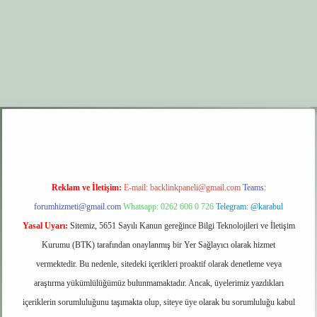
.xyz
elexbet giriş
Reklam ve İletişim:
E-mail:
backlinkpaneli@gmail.com
Teams:
forumhizmeti@gmail.com
Whatsapp: 0262 606 0 726
Telegram: @karabul
Yasal Uyarı:
Sitemiz, 5651 Sayılı Kanun gereğince Bilgi Teknolojileri ve İletişim
Kurumu (BTK) tarafından onaylanmış bir Yer Sağlayıcı olarak hizmet
vermektedir. Bu nedenle, sitedeki içerikleri proaktif olarak denetleme veya
araştırma yükümlülüğümüz bulunmamaktadır. Ancak, üyelerimiz yazdıkları
içeriklerin sorumluluğunu taşımakta olup, siteye üye olarak bu sorumluluğu kabul