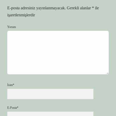
E-posta adresiniz yayınlanmayacak.
Gerekli alanlar
*
ile
işaretlenmişlerdir
Yorum
İsim*
E-Posta*