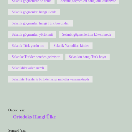
Selanik göçmenlere ne denir
Selanik göçmenleri hangi dili kullanıyor
Selanik göçmenleri hangi illerde
Selanik göçmenleri hangi Türk boyundan
Selanik göçmenleri yörük mü
Selanik göçmenlerinin kökeni nedir
Selanik Türk yurdu mu
Selanik Yahudileri kimler
Selanike Türkler nereden gelmiştir
Selanikin hangi Türk boyu
Selanikliler aslen nereli
Selanikte Türklerle birlikte hangi milletler yaşamaktaydı
Önceki Yazı
Ortodoks Hangi Ülke
Sonraki Yazı