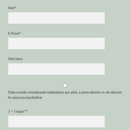
İsim*
E-Posta*
Web Sitesi
Daha sonraki yorumlarımda kullanılması için adım, e-posta adresim ve site adresim
bu tarayıcıya kaydedilsin.
5 + 3 kaçtır?
*