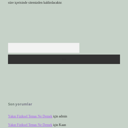
süre içerisinde sitemizden kaldırılacaktır.
Arama
Son yorumlar
Yakın Fiziksel Temas Ne Demek
için
admin
Yakın Fiziksel Temas Ne Demek
için
Kaan