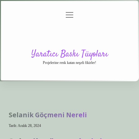
menüyü
Anasayfa
Gizlilik
Yasal
Hakkımızda
aç
Politikası
Uyarı
Yaratıcı Baskı Tüyoları
Projelerine renk katan neşeli fikirler!
Selanik Göçmeni Nereli
Tarih: Aralık 28, 2024