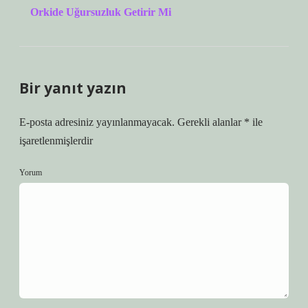
Orkide Uğursuzluk Getirir Mi
Bir yanıt yazın
E-posta adresiniz yayınlanmayacak.
Gerekli alanlar
*
ile
işaretlenmişlerdir
Yorum