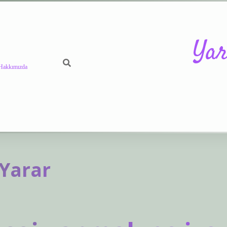
Yar
Hakkımızda
https://betci.c
 Yarar