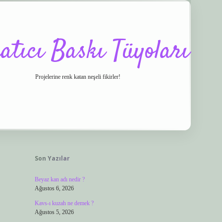
atıcı Baskı Tüyoları
Projelerine renk katan neşeli fikirler!
Sidebar
o/
vdcasino
ilbet.casino
ilbet giriş yapamıyorum
ilbet yeni giriş
betexper.xy
Son Yazılar
Beyaz kan adı nedir ?
Ağustos 6, 2026
Kavs-ı kuzah ne demek ?
Ağustos 5, 2026