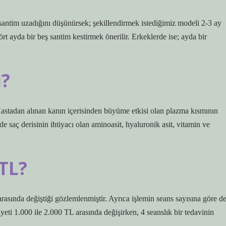
 santim uzadığını düşünürsek; şekillendirmek istediğimiz modeli 2-3 ay
ört ayda bir beş santim kestirmek önerilir. Erkeklerde ise; ayda bir
i?
Hastadan alınan kanın içerisinden büyüme etkisi olan plazma kısmının
de saç derisinin ihtiyacı olan aminoasit, hyaluronik asit, vitamin ve
TL?
rasında değiştiği gözlemlenmiştir. Ayrıca işlemin seans sayısına göre d
iyeti 1.000 ile 2.000 TL arasında değişirken, 4 seanslık bir tedavinin