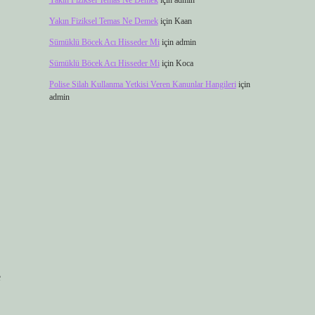
Yakın Fiziksel Temas Ne Demek
için
admin
Yakın Fiziksel Temas Ne Demek
için
Kaan
Sümüklü Böcek Acı Hisseder Mi
için
admin
Sümüklü Böcek Acı Hisseder Mi
için
Koca
Polise Silah Kullanma Yetkisi Veren Kanunlar Hangileri
için
admin
e