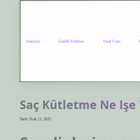
Anasayfa
Gizlilik Politikası
Yasal Uyarı
Saç Kütletme Ne Işe
Tarih: Ocak 11, 2025