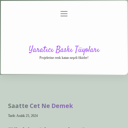
menüyü
Anasayfa
Gizlilik
Yasal
Hakkımızda
aç
Politikası
Uyarı
Yaratıcı Baskı Tüyoları
Projelerine renk katan neşeli fikirler!
Saatte Cet Ne Demek
Tarih: Aralık 25, 2024