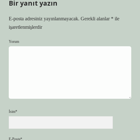
Bir yanıt yazın
E-posta adresiniz yayınlanmayacak.
Gerekli alanlar
*
ile
işaretlenmişlerdir
Yorum
İsim*
E-Posta*