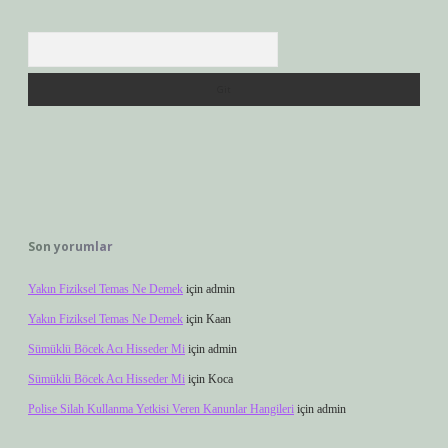
Arama
Son yorumlar
Yakın Fiziksel Temas Ne Demek
için
admin
Yakın Fiziksel Temas Ne Demek
için
Kaan
Sümüklü Böcek Acı Hisseder Mi
için
admin
Sümüklü Böcek Acı Hisseder Mi
için
Koca
Polise Silah Kullanma Yetkisi Veren Kanunlar Hangileri
için
admin