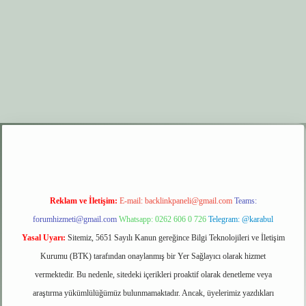
er.xyz
elexbet giriş
Reklam ve İletişim:
E-mail:
backlinkpaneli@gmail.com
Teams:
forumhizmeti@gmail.com
Whatsapp: 0262 606 0 726
Telegram: @karabul
Yasal Uyarı:
Sitemiz, 5651 Sayılı Kanun gereğince Bilgi Teknolojileri ve İletişim
Kurumu (BTK) tarafından onaylanmış bir Yer Sağlayıcı olarak hizmet
vermektedir. Bu nedenle, sitedeki içerikleri proaktif olarak denetleme veya
araştırma yükümlülüğümüz bulunmamaktadır. Ancak, üyelerimiz yazdıkları