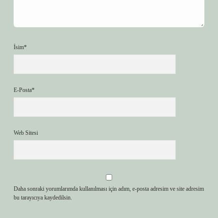
İsim*
E-Posta*
Web Sitesi
Daha sonraki yorumlarımda kullanılması için adım, e-posta adresim ve site adresim
bu tarayıcıya kaydedilsin.