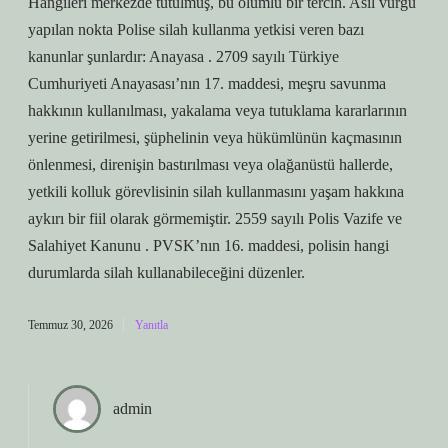
Hangileri merkezde tutulmuş, bu olumlu bir tercih. Asıl vurgu
yapılan nokta Polise silah kullanma yetkisi veren bazı
kanunlar şunlardır: Anayasa . 2709 sayılı Türkiye
Cumhuriyeti Anayasası’nın 17. maddesi, meşru savunma
hakkının kullanılması, yakalama veya tutuklama kararlarının
yerine getirilmesi, şüphelinin veya hükümlünün kaçmasının
önlenmesi, direnişin bastırılması veya olağanüstü hallerde,
yetkili kolluk görevlisinin silah kullanmasını yaşam hakkına
aykırı bir fiil olarak görmemiştir. 2559 sayılı Polis Vazife ve
Salahiyet Kanunu . PVSK’nın 16. maddesi, polisin hangi
durumlarda silah kullanabileceğini düzenler.
Temmuz 30, 2026
Yanıtla
admin