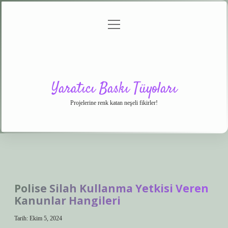
menüyü
Anasayfa
Gizlilik
Yasal
Hakkımızda
aç
Politikası
Uyarı
Yaratıcı Baskı Tüyoları
Projelerine renk katan neşeli fikirler!
Polise Silah Kullanma Yetkisi Veren
Kanunlar Hangileri
Tarih: Ekim 5, 2024