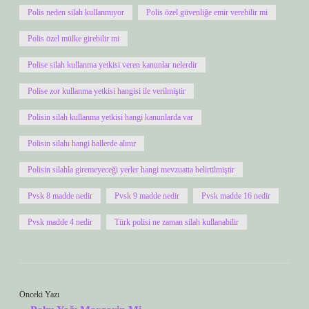
Polis neden silah kullanmıyor
Polis özel güvenliğe emir verebilir mi
Polis özel mülke girebilir mi
Polise silah kullanma yetkisi veren kanunlar nelerdir
Polise zor kullanma yetkisi hangisi ile verilmiştir
Polisin silah kullanma yetkisi hangi kanunlarda var
Polisin silahı hangi hallerde alınır
Polisin silahla giremeyeceği yerler hangi mevzuatta belirtilmiştir
Pvsk 8 madde nedir
Pvsk 9 madde nedir
Pvsk madde 16 nedir
Pvsk madde 4 nedir
Türk polisi ne zaman silah kullanabilir
Önceki Yazı