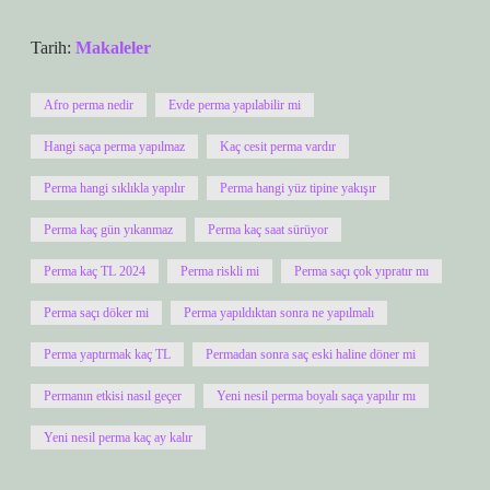
Tarih:
Makaleler
Afro perma nedir
Evde perma yapılabilir mi
Hangi saça perma yapılmaz
Kaç cesit perma vardır
Perma hangi sıklıkla yapılır
Perma hangi yüz tipine yakışır
Perma kaç gün yıkanmaz
Perma kaç saat sürüyor
Perma kaç TL 2024
Perma riskli mi
Perma saçı çok yıpratır mı
Perma saçı döker mi
Perma yapıldıktan sonra ne yapılmalı
Perma yaptırmak kaç TL
Permadan sonra saç eski haline döner mi
Permanın etkisi nasıl geçer
Yeni nesil perma boyalı saça yapılır mı
Yeni nesil perma kaç ay kalır