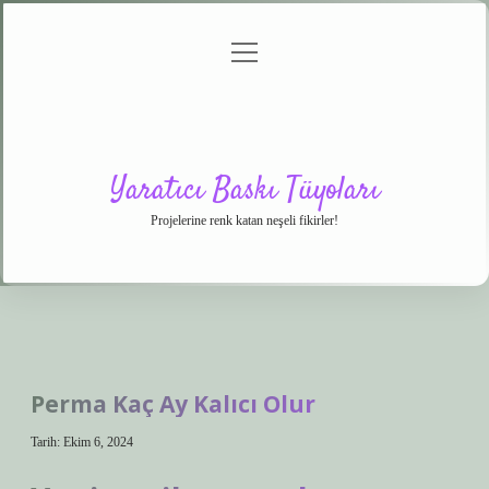
menüyü
Anasayfa
Gizlilik
Yasal
Hakkımızda
aç
Politikası
Uyarı
Yaratıcı Baskı Tüyoları
Projelerine renk katan neşeli fikirler!
Perma Kaç Ay Kalıcı Olur
Tarih: Ekim 6, 2024