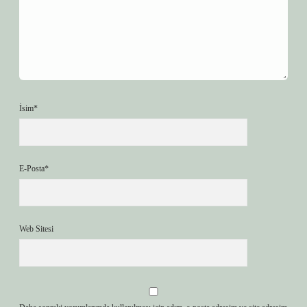
İsim*
E-Posta*
Web Sitesi