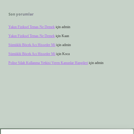
Son yorumlar
Yakın Fiziksel Temas Ne Demek
için
admin
Yakın Fiziksel Temas Ne Demek
için
Kaan
Sümüklü Böcek Acı Hisseder Mi
için
admin
Sümüklü Böcek Acı Hisseder Mi
için
Koca
Polise Silah Kullanma Yetkisi Veren Kanunlar Hangileri
için
admin
xyz
elexbet giriş