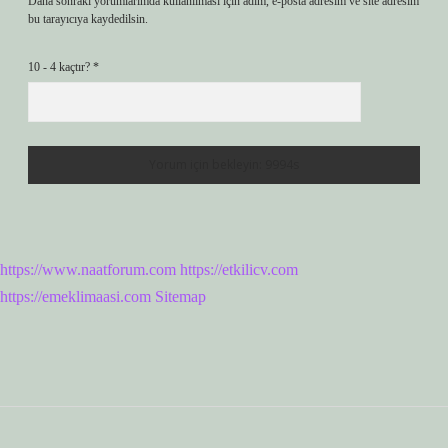
Daha sonraki yorumlarımda kullanılması için adım, e-posta adresim ve site adresim
bu tarayıcıya kaydedilsin.
10 - 4 kaçtır?
*
https://www.naatforum.com
https://etkilicv.com
https://emeklimaasi.com
Sitemap