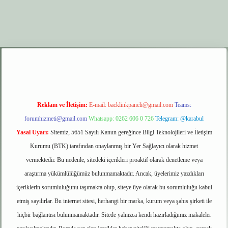
xyz
elexbet giriş
Reklam ve İletişim:
E-mail:
backlinkpaneli@gmail.com
Teams:
forumhizmeti@gmail.com
Whatsapp: 0262 606 0 726
Telegram: @karabul
Yasal Uyarı:
Sitemiz, 5651 Sayılı Kanun gereğince Bilgi Teknolojileri ve İletişim
Kurumu (BTK) tarafından onaylanmış bir Yer Sağlayıcı olarak hizmet
vermektedir. Bu nedenle, sitedeki içerikleri proaktif olarak denetleme veya
araştırma yükümlülüğümüz bulunmamaktadır. Ancak, üyelerimiz yazdıkları
içeriklerin sorumluluğunu taşımakta olup, siteye üye olarak bu sorumluluğu kabul
etmiş sayılırlar. Bu internet sitesi, herhangi bir marka, kurum veya şahıs şirketi ile
hiçbir bağlantısı bulunmamaktadır. Sitede yalnızca kendi hazırladığımız makaleler