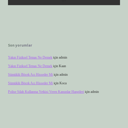
Son yorumlar
Yakın Fiziksel Temas Ne Demek
için
admin
Yakın Fiziksel Temas Ne Demek
için
Kaan
Sümüklü Böcek Acı Hisseder Mi
için
admin
Sümüklü Böcek Acı Hisseder Mi
için
Koca
Polise Silah Kullanma Yetkisi Veren Kanunlar Hangileri
için
admin