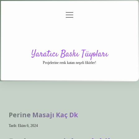
menüyü
Anasayfa
Gizlilik
Yasal
Hakkımızda
aç
Politikası
Uyarı
Yaratıcı Baskı Tüyoları
Projelerine renk katan neşeli fikirler!
Perine Masajı Kaç Dk
Tarih: Ekim 6, 2024