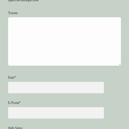
Yorum
İsim*
E-Posta*
Web Sitesi