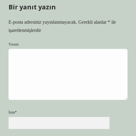
Bir yanıt yazın
E-posta adresiniz yayınlanmayacak.
Gerekli alanlar
*
ile
işaretlenmişlerdir
Yorum
İsim*