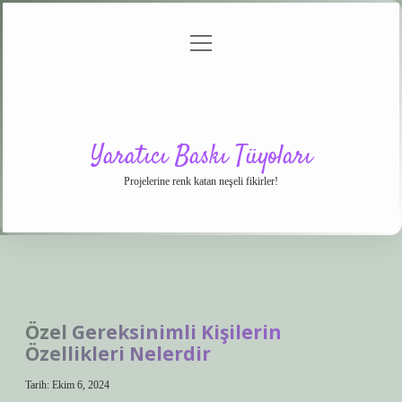
menüyü
Anasayfa
Gizlilik
Yasal
Hakkımızda
aç
Politikası
Uyarı
Yaratıcı Baskı Tüyoları
Projelerine renk katan neşeli fikirler!
Özel Gereksinimli Kişilerin
Özellikleri Nelerdir
Tarih: Ekim 6, 2024