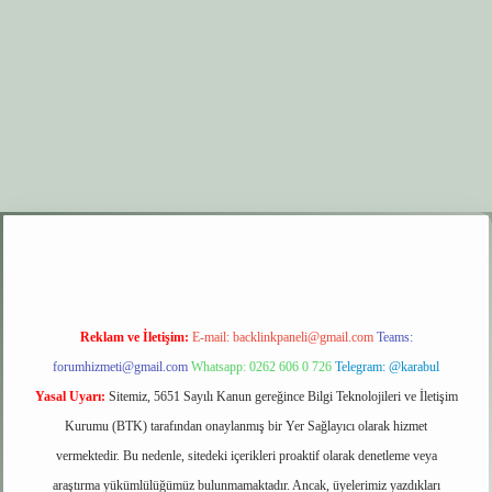
xyz
elexbet giriş
Reklam ve İletişim:
E-mail:
backlinkpaneli@gmail.com
Teams:
forumhizmeti@gmail.com
Whatsapp: 0262 606 0 726
Telegram: @karabul
Yasal Uyarı:
Sitemiz, 5651 Sayılı Kanun gereğince Bilgi Teknolojileri ve İletişim
Kurumu (BTK) tarafından onaylanmış bir Yer Sağlayıcı olarak hizmet
vermektedir. Bu nedenle, sitedeki içerikleri proaktif olarak denetleme veya
araştırma yükümlülüğümüz bulunmamaktadır. Ancak, üyelerimiz yazdıkları