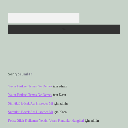
Arama
Son yorumlar
Yakın Fiziksel Temas Ne Demek
için
admin
Yakın Fiziksel Temas Ne Demek
için
Kaan
Sümüklü Böcek Acı Hisseder Mi
için
admin
Sümüklü Böcek Acı Hisseder Mi
için
Koca
Polise Silah Kullanma Yetkisi Veren Kanunlar Hangileri
için
admin