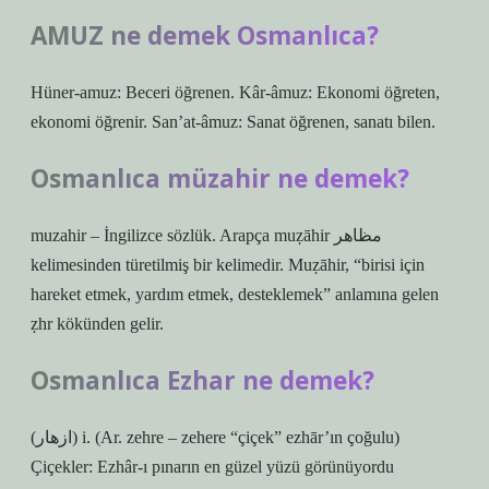
AMUZ ne demek Osmanlıca?
Hüner-amuz: Beceri öğrenen. Kâr-âmuz: Ekonomi öğreten,
ekonomi öğrenir. San’at-âmuz: Sanat öğrenen, sanatı bilen.
Osmanlıca müzahir ne demek?
muzahir – İngilizce sözlük. Arapça muẓāhir مظاهر
kelimesinden türetilmiş bir kelimedir. Muẓāhir, “birisi için
hareket etmek, yardım etmek, desteklemek” anlamına gelen
ẓhr kökünden gelir.
Osmanlıca Ezhar ne demek?
(ﺍﺯﻫﺎﺭ) i. (Ar. zehre – zehere “çiçek” ezhār’ın çoğulu)
Çiçekler: Ezhâr-ı pınarın en güzel yüzü görünüyordu