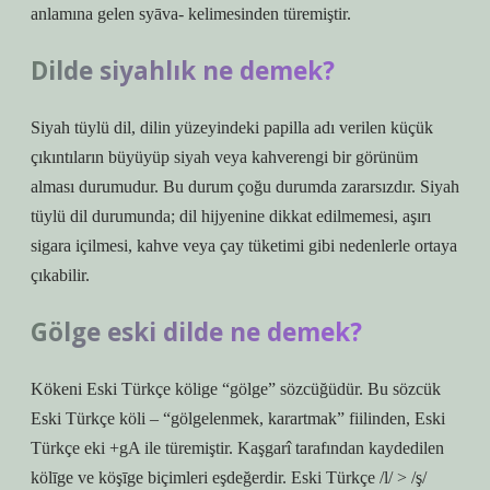
anlamına gelen syāva- kelimesinden türemiştir.
Dilde siyahlık ne demek?
Siyah tüylü dil, dilin yüzeyindeki papilla adı verilen küçük
çıkıntıların büyüyüp siyah veya kahverengi bir görünüm
alması durumudur. Bu durum çoğu durumda zararsızdır. Siyah
tüylü dil durumunda; dil hijyenine dikkat edilmemesi, aşırı
sigara içilmesi, kahve veya çay tüketimi gibi nedenlerle ortaya
çıkabilir.
Gölge eski dilde ne demek?
Kökeni Eski Türkçe kölige “gölge” sözcüğüdür. Bu sözcük
Eski Türkçe köli – “gölgelenmek, karartmak” fiilinden, Eski
Türkçe eki +gA ile türemiştir. Kaşgarî tarafından kaydedilen
kölīge ve köşīge biçimleri eşdeğerdir. Eski Türkçe /l/ > /ş/