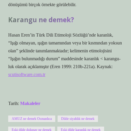
dönüşümü birçok örnekte görülebilir.
Karangu ne demek?
Hasan Eren’in Türk Dili Etimoloji Sözlüğü’nde karanlık,
“Işığı olmayan, ışığın tamamından veya bir kısmından yoksun
olan” şeklinde tanımlanmaktadır; kelimenin etimolojisini
“Işığın bulunmadığı durum” maddesinde karanlık < karangu-
luk olarak açıklamıştır (Eren 1999: 210b-221a). Kaynak:
scutisoftware.com.tr
Tarih:
Makaleler
AMUZ ne demek Osmanlıca
Dilde siyahlık ne demek
Eski dilde dolunay ne demek
Eski dilde karanlık ne demek