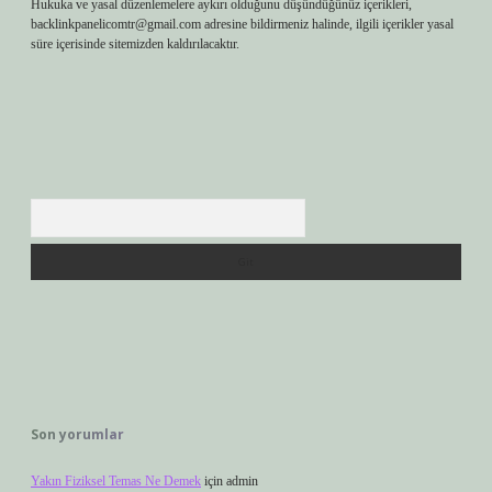
Hukuka ve yasal düzenlemelere aykırı olduğunu düşündüğünüz içerikleri,
backlinkpanelicomtr@gmail.com
adresine bildirmeniz halinde, ilgili içerikler yasal
süre içerisinde sitemizden kaldırılacaktır.
Arama
Son yorumlar
Yakın Fiziksel Temas Ne Demek
için
admin