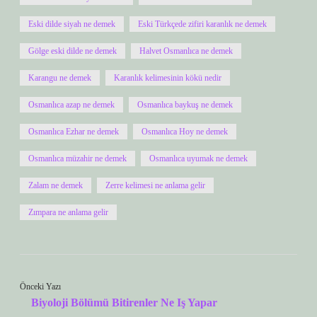
Eski dilde siyah ne demek
Eski Türkçede zifiri karanlık ne demek
Gölge eski dilde ne demek
Halvet Osmanlıca ne demek
Karangu ne demek
Karanlık kelimesinin kökü nedir
Osmanlıca azap ne demek
Osmanlıca baykuş ne demek
Osmanlıca Ezhar ne demek
Osmanlıca Hoy ne demek
Osmanlıca müzahir ne demek
Osmanlıca uyumak ne demek
Zalam ne demek
Zerre kelimesi ne anlama gelir
Zımpara ne anlama gelir
Önceki Yazı
Biyoloji Bölümü Bitirenler Ne Iş Yapar