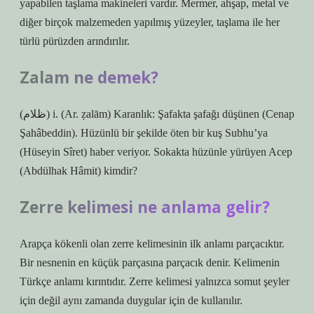
yapabilen taşlama makineleri vardır. Mermer, ahşap, metal ve
diğer birçok malzemeden yapılmış yüzeyler, taşlama ile her
türlü pürüzden arındırılır.
Zalam ne demek?
(ﻇﻼﻡ) i. (Ar. ẓalām) Karanlık: Şafakta şafağı düşünen (Cenap
Şahâbeddin). Hüzünlü bir şekilde öten bir kuş Subhu’ya
(Hüseyin Sîret) haber veriyor. Sokakta hüzünle yürüyen Acep
(Abdülhak Hâmit) kimdir?
Zerre kelimesi ne anlama gelir?
Arapça kökenli olan zerre kelimesinin ilk anlamı parçacıktır.
Bir nesnenin en küçük parçasına parçacık denir. Kelimenin
Türkçe anlamı kırıntıdır. Zerre kelimesi yalnızca somut şeyler
için değil aynı zamanda duygular için de kullanılır.