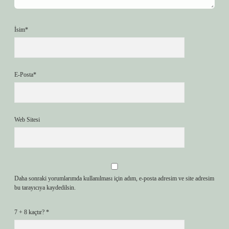
İsim*
E-Posta*
Web Sitesi
Daha sonraki yorumlarımda kullanılması için adım, e-posta adresim ve site adresim
bu tarayıcıya kaydedilsin.
7 + 8 kaçtır?
*