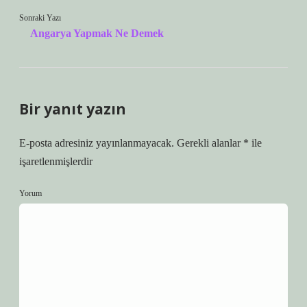
Sonraki Yazı
Angarya Yapmak Ne Demek
Bir yanıt yazın
E-posta adresiniz yayınlanmayacak.
Gerekli alanlar
*
ile
işaretlenmişlerdir
Yorum