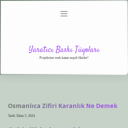
menüyü
Anasayfa
Gizlilik
Yasal
Hakkımızda
aç
Politikası
Uyarı
Yaratıcı Baskı Tüyoları
Projelerine renk katan neşeli fikirler!
Osmanlıca Zifiri Karanlık Ne Demek
Tarih: Ekim 5, 2024