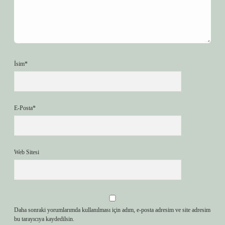
İsim*
E-Posta*
Web Sitesi
Daha sonraki yorumlarımda kullanılması için adım, e-posta adresim ve site adresim
bu tarayıcıya kaydedilsin.