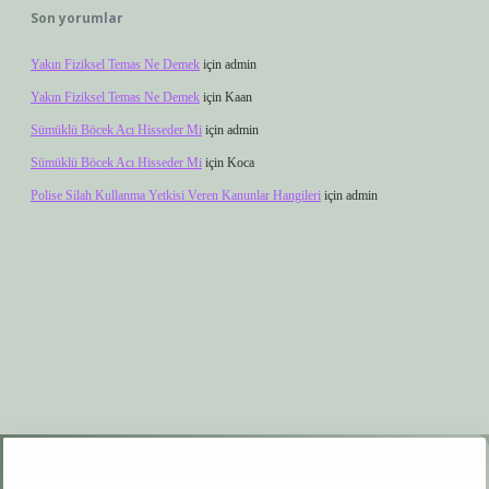
Son yorumlar
Yakın Fiziksel Temas Ne Demek
için
admin
Yakın Fiziksel Temas Ne Demek
için
Kaan
Sümüklü Böcek Acı Hisseder Mi
için
admin
Sümüklü Böcek Acı Hisseder Mi
için
Koca
Polise Silah Kullanma Yetkisi Veren Kanunlar Hangileri
için
admin
betexper.xyz
elexbet giriş