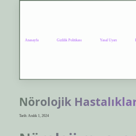
Anasayfa
Gizlilik Politikası
Yasal Uyarı
Nörolojik Hastalıkla
Tarih: Aralık 1, 2024