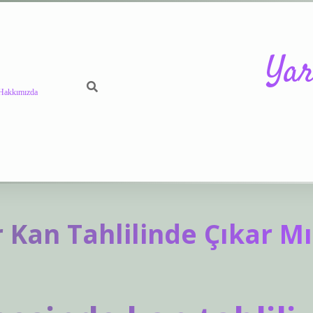
Yar
Hakkımızda
https://betci.c
r Kan Tahlilinde Çıkar Mı