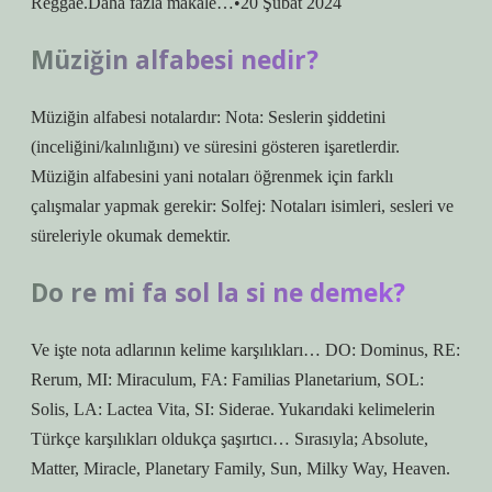
Reggae.Daha fazla makale…•20 Şubat 2024
Müziğin alfabesi nedir?
Müziğin alfabesi notalardır: Nota: Seslerin şiddetini
(inceliğini/kalınlığını) ve süresini gösteren işaretlerdir.
Müziğin alfabesini yani notaları öğrenmek için farklı
çalışmalar yapmak gerekir: Solfej: Notaları isimleri, sesleri ve
süreleriyle okumak demektir.
Do re mi fa sol la si ne demek?
Ve işte nota adlarının kelime karşılıkları… DO: Dominus, RE:
Rerum, MI: Miraculum, FA: Familias Planetarium, SOL:
Solis, LA: Lactea Vita, SI: Siderae. Yukarıdaki kelimelerin
Türkçe karşılıkları oldukça şaşırtıcı… Sırasıyla; Absolute,
Matter, Miracle, Planetary Family, Sun, Milky Way, Heaven.