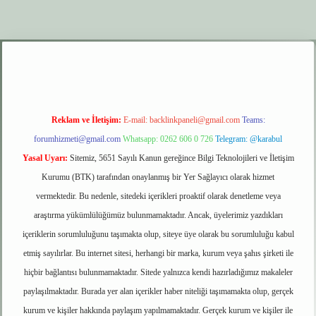
er.xyz
elexbet giriş
Reklam ve İletişim:
E-mail:
backlinkpaneli@gmail.com
Teams:
forumhizmeti@gmail.com
Whatsapp: 0262 606 0 726
Telegram: @karabul
Yasal Uyarı:
Sitemiz, 5651 Sayılı Kanun gereğince Bilgi Teknolojileri ve İletişim
Kurumu (BTK) tarafından onaylanmış bir Yer Sağlayıcı olarak hizmet
vermektedir. Bu nedenle, sitedeki içerikleri proaktif olarak denetleme veya
araştırma yükümlülüğümüz bulunmamaktadır. Ancak, üyelerimiz yazdıkları
içeriklerin sorumluluğunu taşımakta olup, siteye üye olarak bu sorumluluğu kabul
etmiş sayılırlar. Bu internet sitesi, herhangi bir marka, kurum veya şahıs şirketi ile
hiçbir bağlantısı bulunmamaktadır. Sitede yalnızca kendi hazırladığımız makaleler
paylaşılmaktadır. Burada yer alan içerikler haber niteliği taşımamakta olup, gerçek
kurum ve kişiler hakkında paylaşım yapılmamaktadır. Gerçek kurum ve kişiler ile