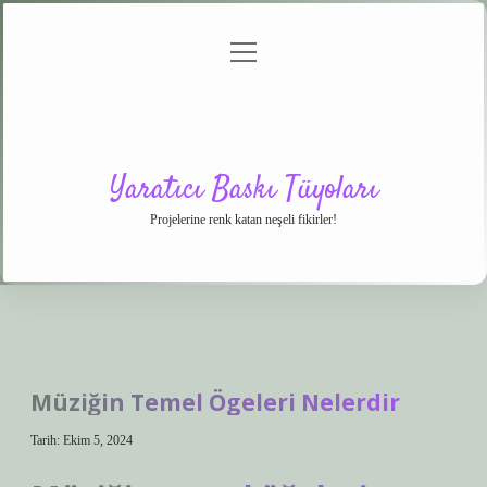
menüyü
Anasayfa
Gizlilik
Yasal
Hakkımızda
aç
Politikası
Uyarı
Yaratıcı Baskı Tüyoları
Projelerine renk katan neşeli fikirler!
Müziğin Temel Ögeleri Nelerdir
Tarih: Ekim 5, 2024