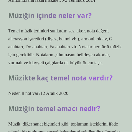
Armoni.Daha fazla makale…•2 Temmuz 2024
Müziğin içinde neler var?
Temel müzik terimleri şunlardır: ses, akor, nota değeri,
alterasyon işaretleri (diyez, bemol vb.), armoni, oktav, G
anahtarı, Do anahtarı, Fa anahtarı vb. Notalar her türlü müzik
için gereklidir. Notaların çalınmasını belirleyen akorlar,
vurmalı ve klavyeli çalgılarda da büyük önem taşır.
Müzikte kaç temel nota vardır?
Neden 8 not var?12 Aralık 2020
Müziğin temel amacı nedir?
Müzik, diğer sanat biçimleri gibi, toplumun isteklerini ifade
ederek bir toplumun sosyal özlemlerini şekillendirir. İnsanlar