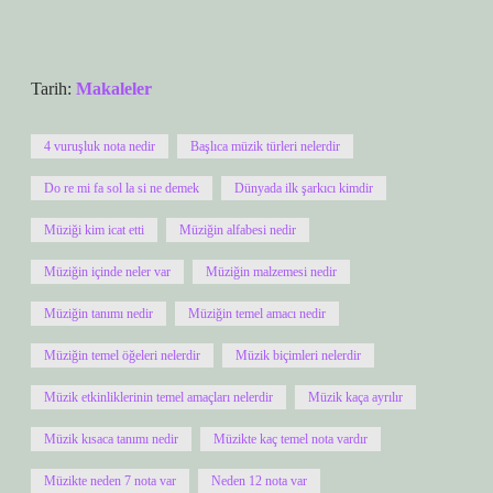
Tarih:
Makaleler
4 vuruşluk nota nedir
Başlıca müzik türleri nelerdir
Do re mi fa sol la si ne demek
Dünyada ilk şarkıcı kimdir
Müziği kim icat etti
Müziğin alfabesi nedir
Müziğin içinde neler var
Müziğin malzemesi nedir
Müziğin tanımı nedir
Müziğin temel amacı nedir
Müziğin temel öğeleri nelerdir
Müzik biçimleri nelerdir
Müzik etkinliklerinin temel amaçları nelerdir
Müzik kaça ayrılır
Müzik kısaca tanımı nedir
Müzikte kaç temel nota vardır
Müzikte neden 7 nota var
Neden 12 nota var