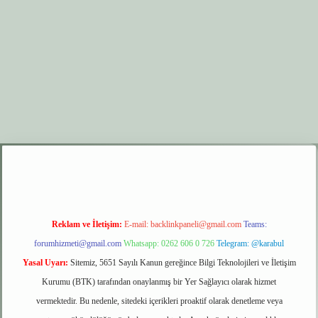
r.xyz
elexbet giriş
Reklam ve İletişim:
E-mail:
backlinkpaneli@gmail.com
Teams:
forumhizmeti@gmail.com
Whatsapp: 0262 606 0 726
Telegram: @karabul
Yasal Uyarı:
Sitemiz, 5651 Sayılı Kanun gereğince Bilgi Teknolojileri ve İletişim
Kurumu (BTK) tarafından onaylanmış bir Yer Sağlayıcı olarak hizmet
vermektedir. Bu nedenle, sitedeki içerikleri proaktif olarak denetleme veya