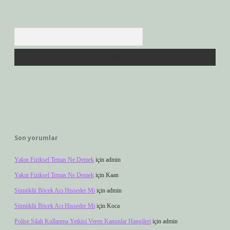
Arama
Son yorumlar
Yakın Fiziksel Temas Ne Demek
için
admin
Yakın Fiziksel Temas Ne Demek
için
Kaan
Sümüklü Böcek Acı Hisseder Mi
için
admin
Sümüklü Böcek Acı Hisseder Mi
için
Koca
Polise Silah Kullanma Yetkisi Veren Kanunlar Hangileri
için
admin