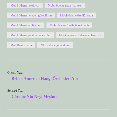
Mobil ödeme ne oluyor
Mobil ödeme nedir Turkcell
Mobil ödeme nereden görebilirim
Mobil ödeme özelliği nedir
Mobil ödeme tehlikeli mi
Mobil ödeme üyelik ücreti nedir
Mobil ödeme yapılmazsa ne olur
Mobil temassız ödeme tehlikeli mi
Mobilfatura nedir
NFC ödeme güvenli mi
Önceki Yazı
Bebek Anneden Hangi Özellikleri Alır
Sonraki Yazı
Göreme Nin Neyi Meşhur