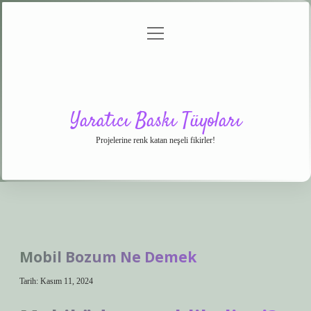
menüyü
Anasayfa
Gizlilik
Yasal
Hakkımızda
aç
Politikası
Uyarı
Yaratıcı Baskı Tüyoları
Projelerine renk katan neşeli fikirler!
Mobil Bozum Ne Demek
Tarih: Kasım 11, 2024