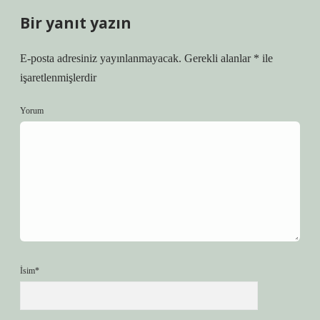
Bir yanıt yazın
E-posta adresiniz yayınlanmayacak.
Gerekli alanlar
*
ile
işaretlenmişlerdir
Yorum
İsim*