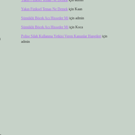
Yakın Fiziksel Temas Ne Demek
için
admin
Yakın Fiziksel Temas Ne Demek
için
Kaan
Sümüklü Böcek Acı Hisseder Mi
için
admin
Sümüklü Böcek Acı Hisseder Mi
için
Koca
Polise Silah Kullanma Yetkisi Veren Kanunlar Hangileri
için
n
admin