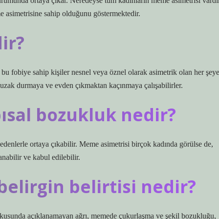
rumunda ortaya çıkar. Neredeyse tüm kadınların meme asimetrisi vardır
 asimetrisine sahip olduğunu göstermektedir.
ir?
, bu fobiye sahip kişiler nesnel veya öznel olarak asimetrik olan her şey
en uzak durmaya ve evden çıkmaktan kaçınmaya çalışabilirler.
sal bozukluk nedir?
nedenlerle ortaya çıkabilir. Meme asimetrisi birçok kadında görülse de,
bilir ve kabul edilebilir.
lirgin belirtisi nedir?
dokusunda açıklanamayan ağrı, memede çukurlaşma ve şekil bozukluğu,