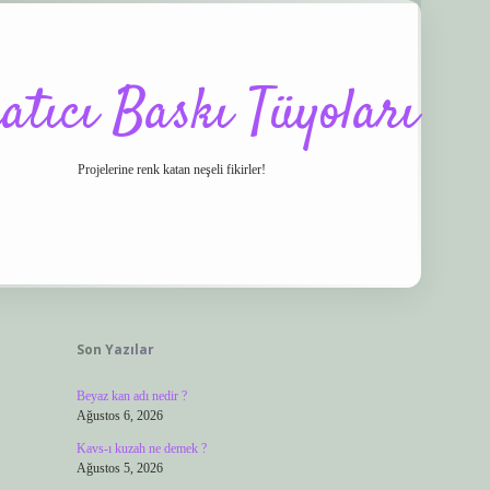
atıcı Baskı Tüyoları
Projelerine renk katan neşeli fikirler!
Sidebar
co/
vdcasino
ilbet.casino
ilbet giriş yapamıyorum
ilbet yeni giriş
betexper.x
Son Yazılar
Beyaz kan adı nedir ?
Ağustos 6, 2026
Kavs-ı kuzah ne demek ?
Ağustos 5, 2026