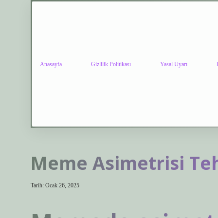
Anasayfa
Gizlilik Politikası
Yasal Uyarı
Meme Asimetrisi Tehl
Tarih: Ocak 26, 2025