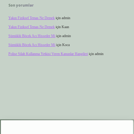
Son yorumlar
Yakın Fiziksel Temas Ne Demek
için
admin
Yakın Fiziksel Temas Ne Demek
için
Kaan
Sümüklü Böcek Acı Hisseder Mi
için
admin
Sümüklü Böcek Acı Hisseder Mi
için
Koca
Polise Silah Kullanma Yetkisi Veren Kanunlar Hangileri
için
admin
xyz
elexbet giriş