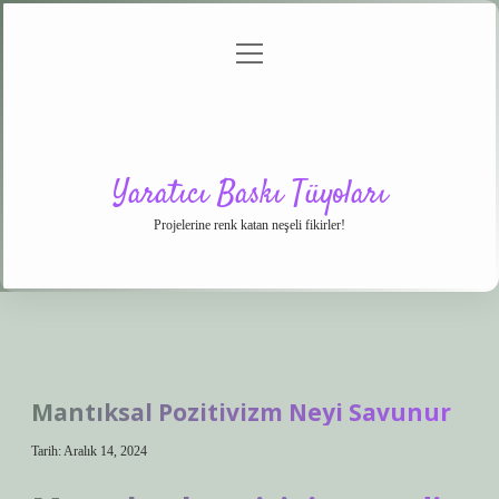
menüyü
Anasayfa
Gizlilik
Yasal
Hakkımızda
aç
Politikası
Uyarı
Yaratıcı Baskı Tüyoları
Projelerine renk katan neşeli fikirler!
Mantıksal Pozitivizm Neyi Savunur
Tarih: Aralık 14, 2024