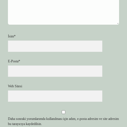
İsim*
E-Posta*
Web Sitesi
Daha sonraki yorumlarımda kullanılması için adım, e-posta adresim ve site adresim
bu tarayıcıya kaydedilsin.