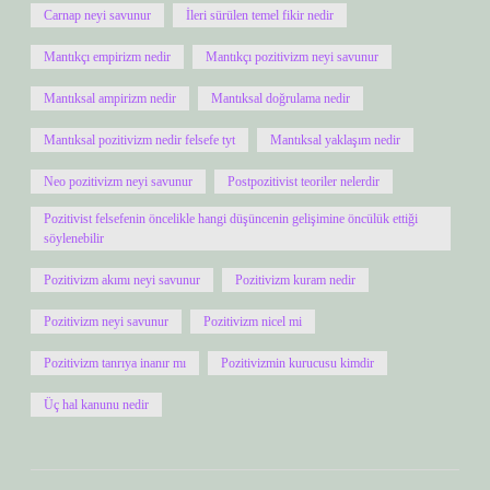
Carnap neyi savunur
İleri sürülen temel fikir nedir
Mantıkçı empirizm nedir
Mantıkçı pozitivizm neyi savunur
Mantıksal ampirizm nedir
Mantıksal doğrulama nedir
Mantıksal pozitivizm nedir felsefe tyt
Mantıksal yaklaşım nedir
Neo pozitivizm neyi savunur
Postpozitivist teoriler nelerdir
Pozitivist felsefenin öncelikle hangi düşüncenin gelişimine öncülük ettiği
söylenebilir
Pozitivizm akımı neyi savunur
Pozitivizm kuram nedir
Pozitivizm neyi savunur
Pozitivizm nicel mi
Pozitivizm tanrıya inanır mı
Pozitivizmin kurucusu kimdir
Üç hal kanunu nedir